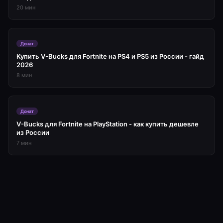
20
мин
Донат
Купить V-Bucks для Fortnite на PS4 и PS5 из России - гайд
2026
8
мин
Донат
V-Bucks для Fortnite на PlayStation - как купить дешевле
из России
7
мин