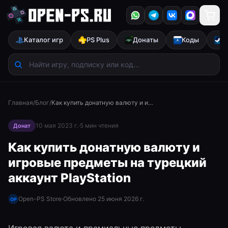
Каталог игр
PS Plus
Донаты
Коды
S
Главная
/
Блог
/
Как купить донатную валюту и игровые предметы на турецкий аккаунт PlayStation
10 мая 2023 г.
·
5
мин чтения
Донат
Как купить донатную валюту и
игровые предметы на турецкий
аккаунт PlayStation
Open-PS Store
·
Обновлено
25 июня 2026 г.
OP