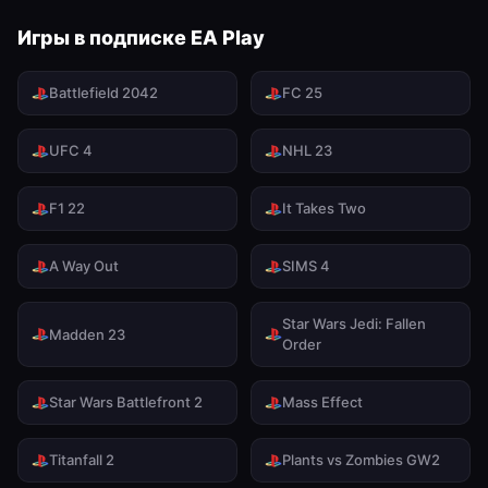
Игры в подписке EA Play
Battlefield 2042
FC 25
UFC 4
NHL 23
F1 22
It Takes Two
A Way Out
SIMS 4
Star Wars Jedi: Fallen
Madden 23
Order
Star Wars Battlefront 2
Mass Effect
Titanfall 2
Plants vs Zombies GW2