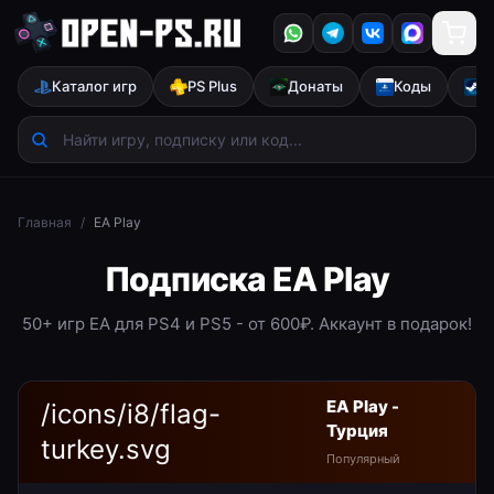
Каталог игр
PS Plus
Донаты
Коды
S
Главная
/
EA Play
Подписка EA Play
50+ игр EA для PS4 и PS5 - от 600₽. Аккаунт в подарок!
EA Play -
/icons/i8/flag-
Турция
turkey.svg
Популярный