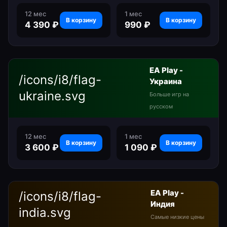
12 мес
1 мес
В корзину
В корзину
4 390
₽
990
₽
EA Play -
/icons/i8/flag-
Украина
ukraine.svg
Больше игр на
русском
12 мес
1 мес
В корзину
В корзину
3 600
₽
1 090
₽
EA Play -
/icons/i8/flag-
Индия
india.svg
Самые низкие цены