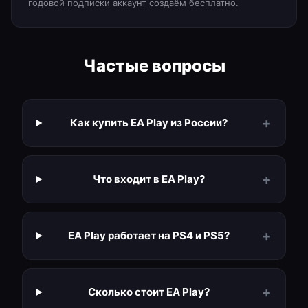
годовой подписки аккаунт создаём бесплатно.
Частые вопросы
+
Как купить EA Play из России?
+
Что входит в EA Play?
+
EA Play работает на PS4 и PS5?
+
Сколько стоит EA Play?