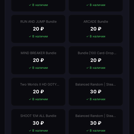
✓ В наличии
✓ В наличии
RUN AND JUMP Bundle
ARCADE Bundle
20
₽
20
₽
✓ В наличии
✓ В наличии
MIND BREAKER Bundle
Bundle [100 Card-Drop
Games] | Balanced Random
20
₽
20
₽
✓ В наличии
✓ В наличии
Two Worlds II HD GOTY
Balanced Random | Steam
(TW2+PotFF)
Value €20+ | Steam Reviews
20
₽
30
₽
70+
✓ В наличии
✓ В наличии
SHOOT 'EM ALL Bundle
Balanced Random | Steam
Value €40+ | Steam Reviews
30
₽
30
₽
70+
✓ В наличии
✓ В наличии