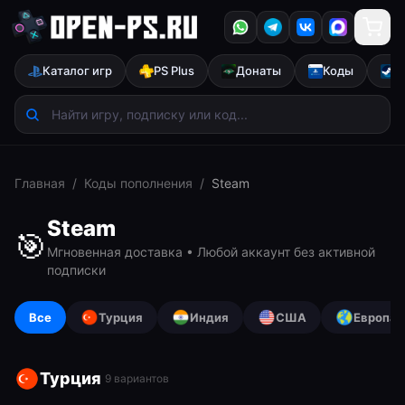
Каталог игр
PS Plus
Донаты
Коды
S
Главная
/
Коды пополнения
/
Steam
Steam
🎯
Мгновенная доставка • Любой аккаунт без активной
подписки
Все
Турция
Индия
США
Европа
Турция
9
вариантов