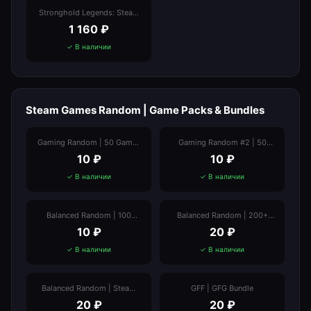
Stronghold Legends: Steam
Edition
1 160
₽
✓ В наличии
Steam Games Random | Game Packs & Bundles
Gaming Random | 50 Games
Gaming Random #2 | 50
| Steam Value from ₽30
Games | Prices from ₽82
10
₽
10
₽
✓ В наличии
✓ В наличии
Balanced Random | 100
Balanced Random | 200+
Games
Games
10
₽
20
₽
✓ В наличии
✓ В наличии
Balanced Random | Steam
GFF | GFG Bundle
Value €8+ | Steam Reviews
20
₽
20
₽
70+