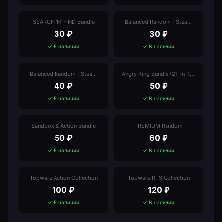
SEARCH 'N' FIND Bundle
Balanced Random | Steam
Value $99+ | Steam Reviews
30
₽
30
₽
70+
✓ В наличии
✓ В наличии
Balanced Random | Steam
Angry King Bundle (21-in-1, 1
Value $199+ | Steam Reviews
Card-Drop Game)
40
₽
50
₽
70+
✓ В наличии
✓ В наличии
Sandbox & Action Bundle
PREMIUM Random
50
₽
60
₽
✓ В наличии
✓ В наличии
Topware Action Collection
Topware RTS Collection
100
₽
120
₽
✓ В наличии
✓ В наличии