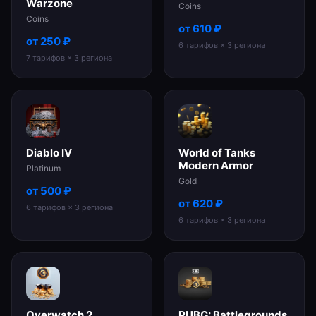
Warzone
Coins
Coins
от
610
₽
от
250
₽
6
тарифов
× 3 региона
7
тарифов
× 3 региона
Diablo IV
World of Tanks
Modern Armor
Platinum
Gold
от
500
₽
от
620
₽
6
тарифов
× 3 региона
6
тарифов
× 3 региона
Overwatch 2
PUBG: Battlegrounds