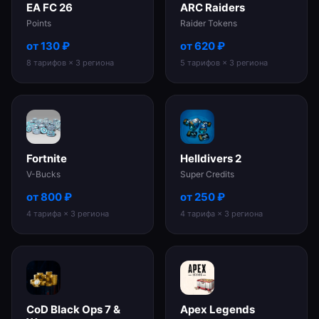
EA FC 26
ARC Raiders
Points
Raider Tokens
от
130
₽
от
620
₽
8
тарифов
× 3 региона
5
тарифов
× 3 региона
Fortnite
Helldivers 2
V-Bucks
Super Credits
от
800
₽
от
250
₽
4
тарифа
× 3 региона
4
тарифа
× 3 региона
CoD Black Ops 7 &
Apex Legends