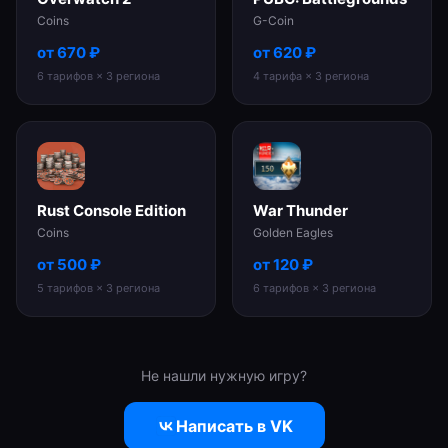
Coins
G-Coin
от
670
₽
от
620
₽
6
тарифов
× 3 региона
4
тарифа
× 3 региона
Rust Console Edition
War Thunder
Coins
Golden Eagles
от
500
₽
от
120
₽
5
тарифов
× 3 региона
6
тарифов
× 3 региона
Не нашли нужную игру?
Написать в VK