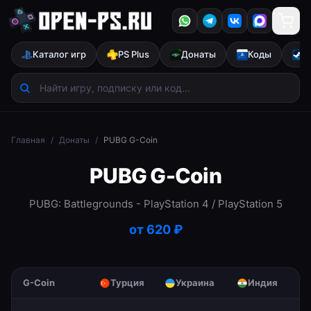
Каталог игр
PS Plus
Донаты
Коды
S
Главная
/
Донаты
/
PUBG G-Coin
PUBG G-Coin
PUBG: Battlegrounds
- PlayStation 4 / PlayStation 5
от
620
₽
G-Coin
Турция
Украина
Индия