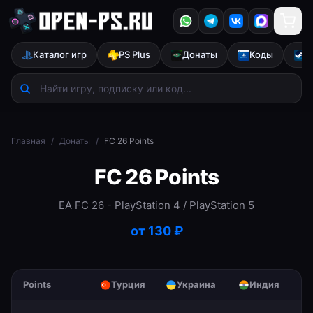
Каталог игр
PS Plus
Донаты
Коды
S
Главная
/
Донаты
/
FC 26 Points
FC 26 Points
EA FC 26
- PlayStation 4 / PlayStation 5
от
130
₽
Points
Турция
Украина
Индия