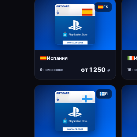
ES
Испания
И
от
1 250
9
номиналов
15
но
₽
FI