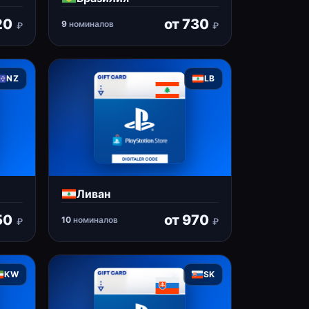
20
от
730
9
номиналов
₽
₽
NZ
LB
Ливан
50
от
970
10
номиналов
₽
₽
KW
SK