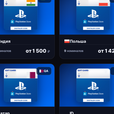
ндия
Польша
от
1 500
от
1 4
иналов
9
номиналов
₽
QA
атар
ID