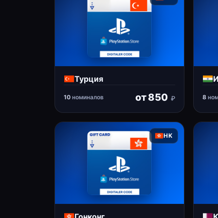
Турция
И
от
850
10
номиналов
8
ном
₽
HK
Гонконг
К