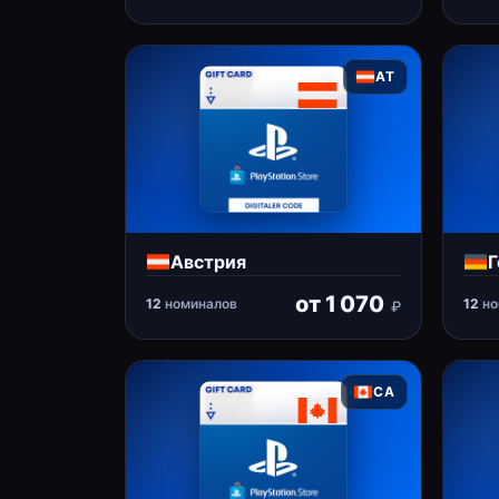
AT
Австрия
Г
от
1 070
12
номиналов
12
но
₽
CA