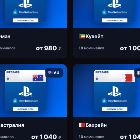
Оман
Кувейт
от
980
от
1 0
миналов
10
номиналов
₽
AU
встралия
Бахрейн
от
1 040
от
1 0
иналов
10
номиналов
₽