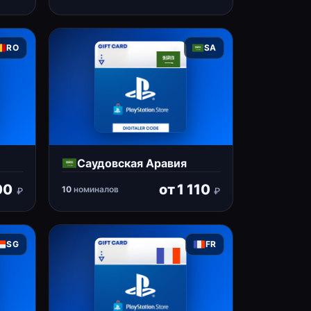
RO
SA
Саудовская Аравия
00
от
1 110
10
номиналов
₽
₽
SG
FR