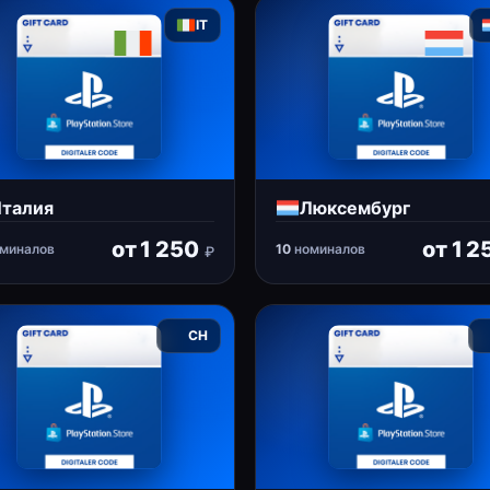
IT
талия
Люксембург
от
1 250
от
1 2
миналов
10
номиналов
₽
CH