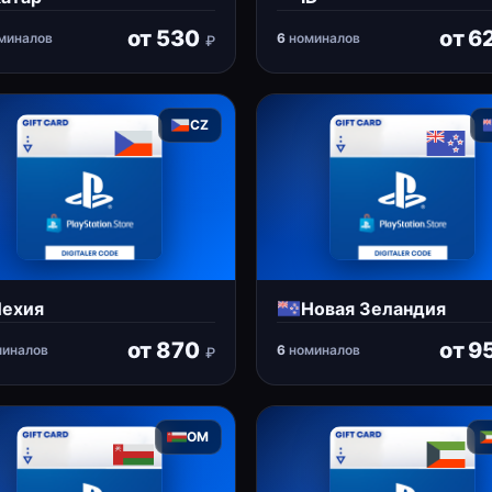
от
530
от
6
миналов
6
номиналов
₽
CZ
ехия
Новая Зеландия
от
870
от
9
иналов
6
номиналов
₽
OM