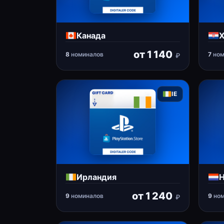
Канада
Х
от
1 140
8
номиналов
7
ном
₽
IE
Ирландия
Н
от
1 240
9
номиналов
9
ном
₽