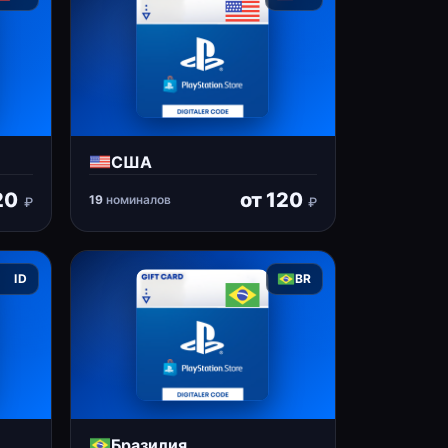
США
20
от
120
19
номиналов
₽
₽
ID
BR
Бразилия