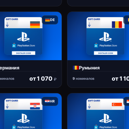
DE
ермания
Румыния
от
1 070
от
1 1
миналов
9
номиналов
₽
HR