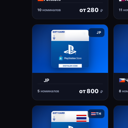
от
280
10
номиналов
11
но
₽
JP
JP
Ч
от
800
5
номиналов
8
ном
₽
TH