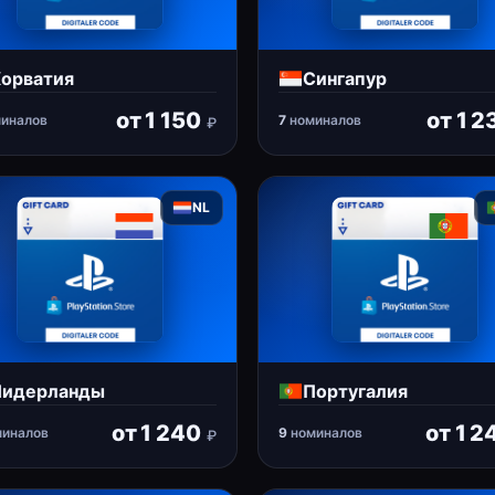
орватия
Сингапур
от
1 150
от
1 2
иналов
7
номиналов
₽
NL
идерланды
Португалия
от
1 240
от
1 2
иналов
9
номиналов
₽