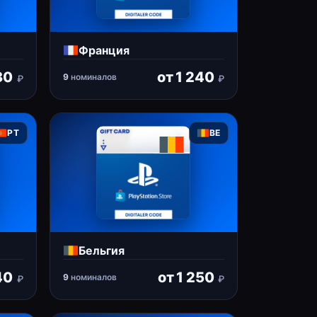
Франция
30
от
1 240
9
номиналов
₽
₽
PT
BE
Бельгия
40
от
1 250
9
номиналов
₽
₽