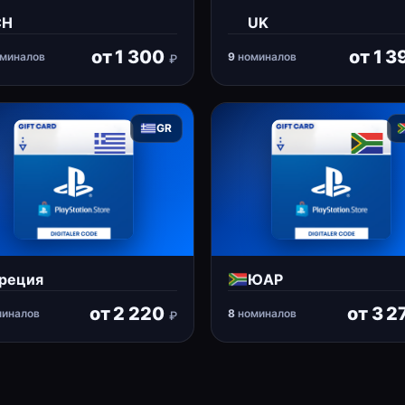
CH
UK
от
1 300
от
1 3
миналов
9
номиналов
₽
GR
реция
ЮАР
от
2 220
от
3 2
иналов
8
номиналов
₽