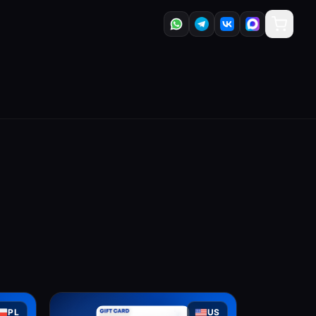
PL
US