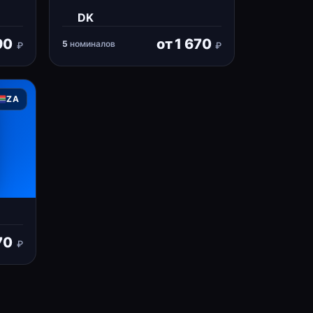
DK
90
от
1 670
5
номиналов
₽
₽
ZA
70
₽