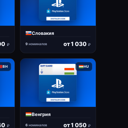
Словакия
00
от
1 030
9
номиналов
₽
₽
BH
HU
Венгрия
40
от
1 050
6
номиналов
₽
₽