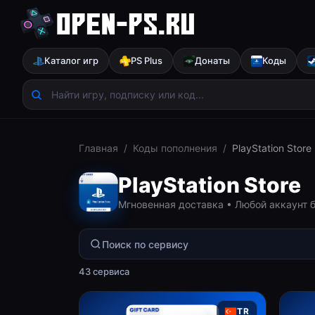
Каталог игр
PS Plus
Донаты
Коды
Главная
/
Коды пополнения
/
PlayStation Store
PlayStation Store
Мгновенная доставка • Любой аккаунт 
43
сервиса
TR