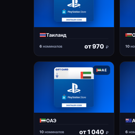
Таиланд
от
970
6
номиналов
10
но
₽
AE
ОАЭ
А
от
1 040
10
номиналов
6
ном
₽