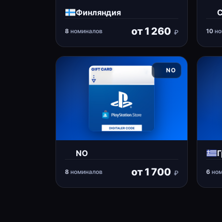
Финляндия
от
1 260
8
номиналов
10
но
₽
NO
NO
Г
от
1 700
8
номиналов
6
ном
₽