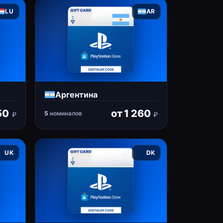
LU
AR
Аргентина
50
от
1 260
5
номиналов
₽
₽
UK
DK