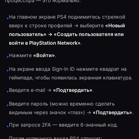
процессора — это нормально.
На главном экране PS4 поднимитесь стрелкой
•
вверх к строке профилей → выберите
«Новый
пользователь» → «Создать пользователя или
войти в PlayStation Network»
.
Нажмите
«Войти»
.
•
На экране ввода Sign-In ID нажмите квадрат на
•
геймпаде, чтобы появилась экранная клавиатура.
Введите e-mail →
«Подтвердить»
.
•
Введите пароль (можно временно сделать
•
видимым через значок «глаз») →
«Подтвердить»
.
При запросе 2FA — введите 6-значный код.
•
После успешного входа PS4 спросит: