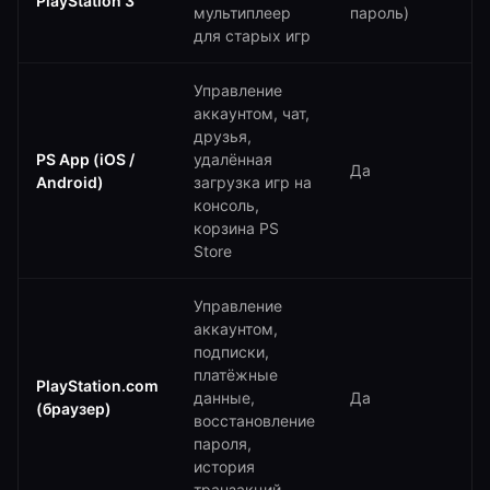
PlayStation 3
мультиплеер
пароль)
П
для старых игр
Управление
аккаунтом, чат,
друзья,
PS App (iOS /
удалённая
i
Да
Android)
загрузка игр на
A
консоль,
корзина PS
Store
Управление
аккаунтом,
подписки,
платёжные
Л
PlayStation.com
данные,
Да
с
(браузер)
восстановление
б
пароля,
история
транзакций