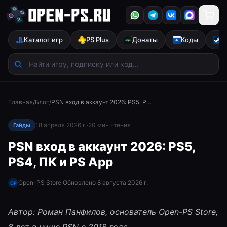
Каталог игр
PS Plus
Донаты
Коды
S
Главная
/
Блог
/
PSN вход в аккаунт 2026: PS5, PS4, ПК и PS App
18 апреля 2026 г.
·
20
мин чтения
Гайды
PSN вход в аккаунт 2026: PS5,
PS4, ПК и PS App
Open-PS Store
·
Обновлено
8 августа 2026 г.
OP
Автор: Роман Панфилов, основатель Open-PS Store,