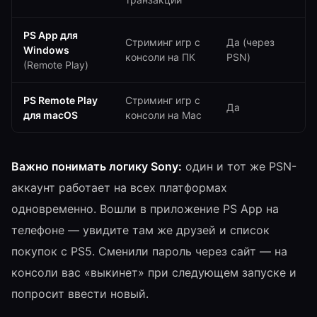
PS App для
Стриминг игр с
Да (через
W
Windows
консоли на ПК
PSN)
1
(Remote Play)
PS Remote Play
Стриминг игр с
Да
m
для macOS
консоли на Mac
Важно понимать логику Sony:
один и тот же PSN-
аккаунт работает на всех платформах
одновременно. Вошли в приложение PS App на
телефоне — увидите там же друзей и список
покупок с PS5. Сменили пароль через сайт — на
консоли вас «выкинет» при следующем запуске и
попросит ввести новый.