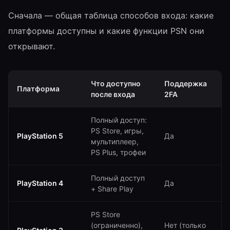
Сначала — общая таблица способов входа: какие
платформы доступны и какие функции PSN они
открывают.
Что доступно
Поддержка
М
Платформа
после входа
2FA
в
Полный доступ:
PS Store, игры,
С
PlayStation 5
Да
мультиплеер,
П
PS Plus, трофеи
Полный доступ
С
PlayStation 4
Да
+ Share Play
П
PS Store
(ограниченно),
Нет (только
С