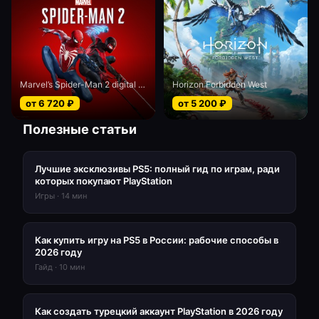
Marvel’s Spider-Man 2 digital Deluxe edition
Horizon Forbidden West
от
6 720
₽
от
5 200
₽
Полезные статьи
Лучшие эксклюзивы PS5: полный гид по играм, ради
которых покупают PlayStation
Игры
·
14
мин
Как купить игру на PS5 в России: рабочие способы в
2026 году
Гайд
·
10
мин
Как создать турецкий аккаунт PlayStation в 2026 году