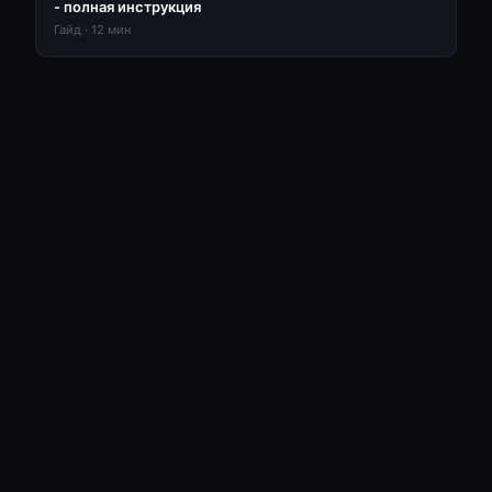
- полная инструкция
Гайд
·
12
мин