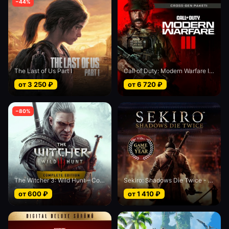
−
44
%
The Last of Us Part I
Call of Duty: Modern Warfare III - Cross-Gen bundle
от
3 250
₽
от
6 720
₽
−
80
%
The Witcher 3: Wild Hunt – Complete Edition
Sekiro: Shadows Die Twice - Game of the Year edition
от
600
₽
от
1 410
₽