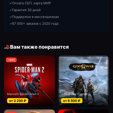
✓
Оплата СБП, карта МИР
✓
Гарантия 30 дней
✓
Поддержка в мессенджерах
✓
87 000+ заказов с 2020 года
Вам также понравится
−
44
%
Marvel’s Spider-Man 2
God of War Ragnarok
от
3 250
₽
от
6 500
₽