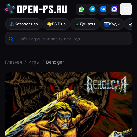
Каталог игр
PS Plus
Донаты
Коды
S
Главная
/
Игры
/
Beholgar