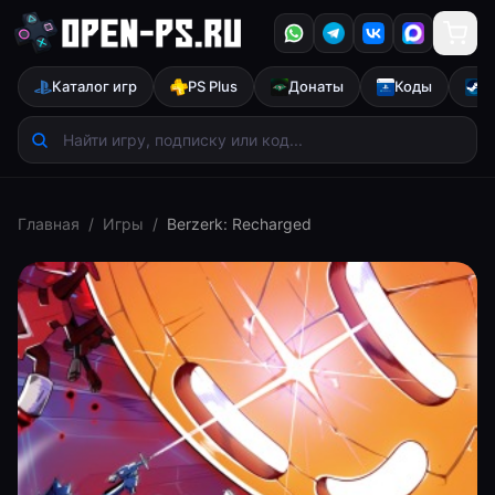
Каталог игр
PS Plus
Донаты
Коды
S
Главная
/
Игры
/
Berzerk: Recharged