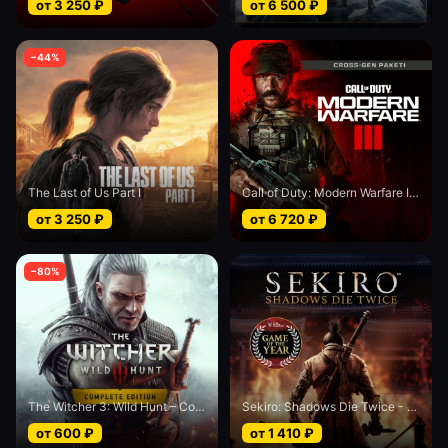
от
3 250
₽
от
6 500
₽
−
44
%
The Last of Us Part I
Call of Duty: Modern Warfare III - Cross-Gen bundle
от
3 250
₽
от
6 720
₽
−
80
%
The Witcher 3: Wild Hunt – Complete Edition
Sekiro: Shadows Die Twice - Game of the Year edition
от
600
₽
от
1 410
₽