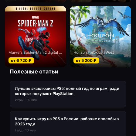
Marvel’s Spider-Man 2 digital Deluxe edition
Horizon Forbidden West
от
6 720
₽
от
5 200
₽
Полезные статьи
Лучшие эксклюзивы PS5: полный гид по играм, ради
которых покупают PlayStation
Игры
·
14
мин
Как купить игру на PS5 в России: рабочие способы в
2026 году
Гайд
·
10
мин