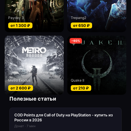
Payday 3
Trepang2
от
1 300
₽
от
650
₽
−
60
%
Metro Exodus
Quake II
от
2 600
₽
от
210
₽
Полезные статьи
COD Points для Call of Duty на PlayStation - купить из
России в 2026
Донат
·
7
мин