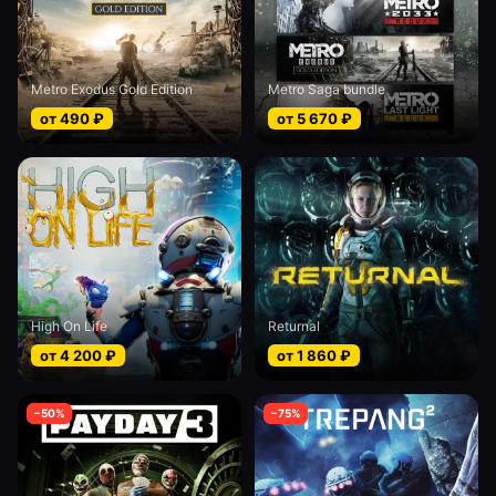
Metro Exodus Gold Edition
Metro Saga bundle
от
490
₽
от
5 670
₽
High On Life
Returnal
от
4 200
₽
от
1 860
₽
−
50
%
−
75
%