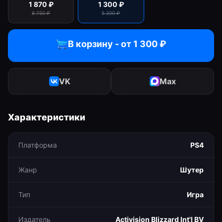
1 870
₽
1 300
₽
6 750
₽
5 200
₽
В корзину - от
1 300
₽
VK
Max
Характеристики
Платформа
PS4
Жанр
Шутер
Тип
Игра
Издатель
Activision Blizzard Int'l BV