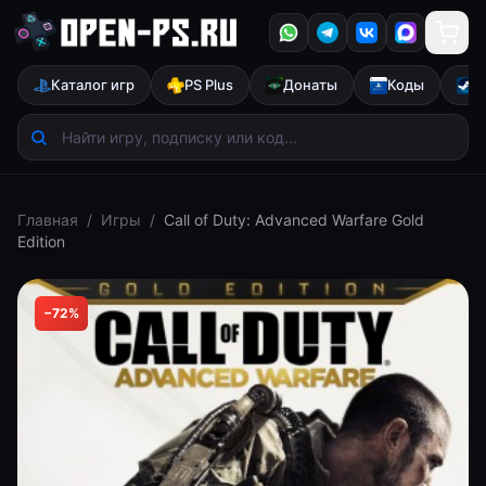
Каталог игр
PS Plus
Донаты
Коды
S
Главная
/
Игры
/
Call of Duty: Advanced Warfare Gold
Edition
−
72
%