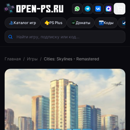
Каталог игр
PS Plus
Донаты
Коды
S
Главная
/
Игры
/
Cities: Skylines - Remastered