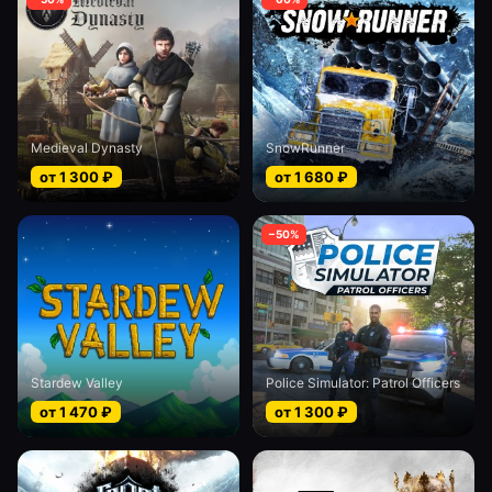
Medieval Dynasty
SnowRunner
от
1 300
₽
от
1 680
₽
−
50
%
Stardew Valley
Police Simulator: Patrol Officers
от
1 470
₽
от
1 300
₽