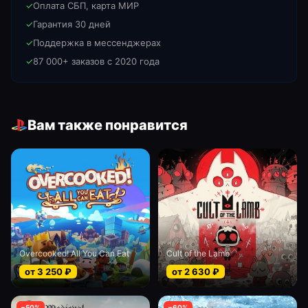
✓
Оплата СБП, карта МИР
✓
Гарантия 30 дней
✓
Поддержка в мессенджерах
✓
87 000+ заказов с 2020 года
Вам также понравится
Overcooked! All You Can Eat
Cult of the Lamb
от
3 250
₽
от
2 630
₽
−
50
%
−
60
%