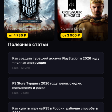
Frostpunk: Complete Collection
Crusader Kings III
от
4 730
₽
от
3 900
₽
Полезные статьи
Как создать турецкий аккаунт PlayStation в 2026 году
- полная инструкция
Гайд
·
12
мин
PS Store Турция в 2026 году: цены, скидки,
пополнение и риски
Гайд
·
9
мин
Как купить игру на PS5 в России: рабочие способы в