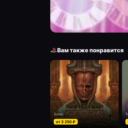
Вам также понравится
Scorn
T
от
3 250
₽