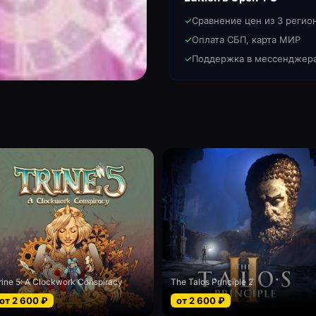
✓
Сравнение цен из 3 регио
✓
Оплата СБП, карта МИР
✓
Поддержка в мессенджер
rine 5: A Clockwork Conspiracy
The Talos Principle 2
от
2 600
₽
от
2 600
₽