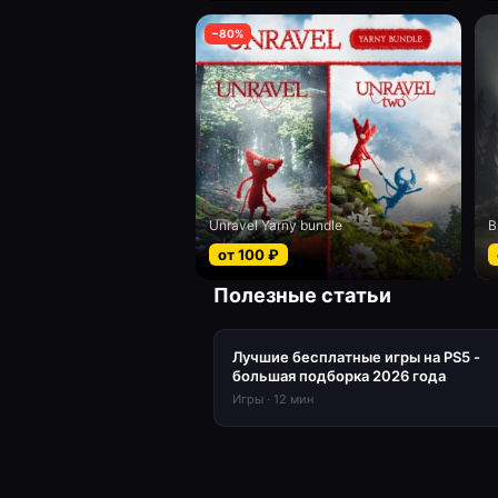
−
80
%
Unravel Yarny bundle
B
от
100
₽
Полезные статьи
Лучшие бесплатные игры на PS5 -
большая подборка 2026 года
Игры
·
12
мин