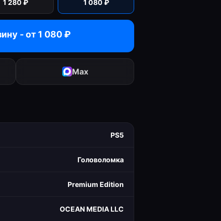
1 280
₽
1 080
₽
зину - от
1 080
₽
Max
PS5
Головоломка
Premium Edition
OCEAN MEDIA LLC