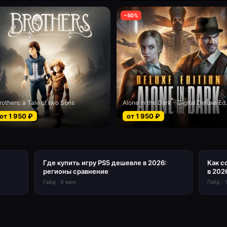
−
50
%
rothers: a Tale of two Sons
Alone in the
от
1 950
₽
от
1 950
₽
Где купить игру PS5 дешевле в 2026:
Как с
регионы сравнение
в 202
Гайд
·
9
мин
Гайд
·