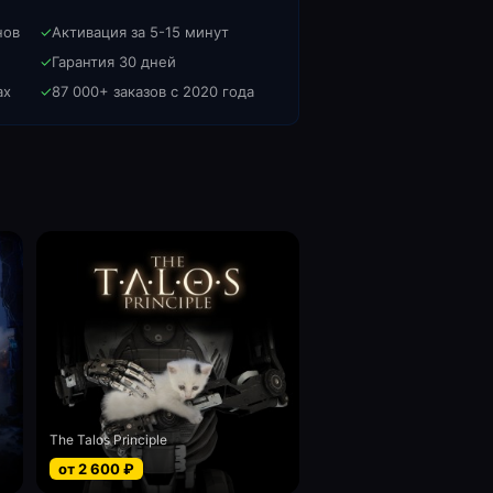
нов
✓
Активация за 5-15 минут
✓
Гарантия 30 дней
ах
✓
87 000+ заказов с 2020 года
The Talos Principle
от
2 600
₽