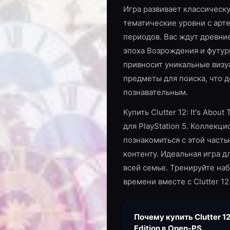
Игра развивает классическ
тематические уровни с арт
периодов. Вас ждут древни
эпоха Возрождения и футур
привносит уникальные виз
предметы для поиска, что 
познавательным.
Купить Clutter 12: It's About
для PlayStation 5. Коллекц
познакомиться с этой част
контенту. Идеальная игра д
всей семье. Тренируйте на
времени вместе с Clutter 12
Почему купить
Clutter 12
Edition
в Open-PS