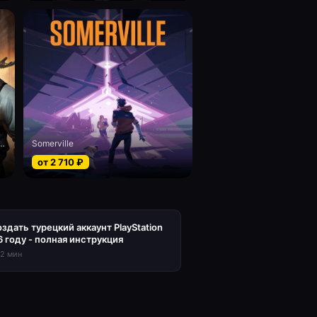
 Dark - Digital Deluxe Edition
Somerville
от
2 710
₽
оздать турецкий аккаунт PlayStation
6 году - полная инструкция
12
мин