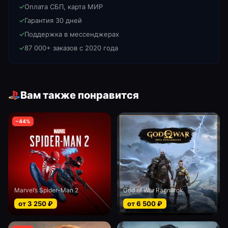
✓
Оплата СБП, карта МИР
✓
Гарантия 30 дней
✓
Поддержка в мессенджерах
✓
87 000+ заказов с 2020 года
Вам также понравится
−
44
%
Marvel’s Spider-Man 2
God of War Ragnarok
от
3 250
₽
от
6 500
₽