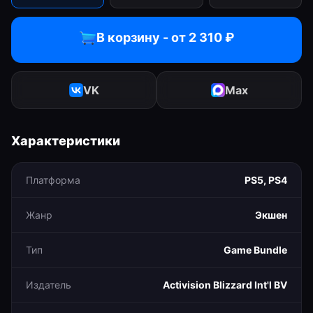
В корзину - от
2 310
₽
VK
Max
Характеристики
Платформа
PS5, PS4
Жанр
Экшен
Тип
Game Bundle
Издатель
Activision Blizzard Int'l BV