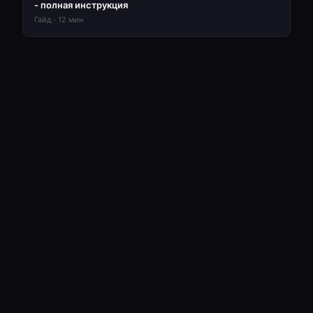
- полная инструкция
Гайд
·
12
мин