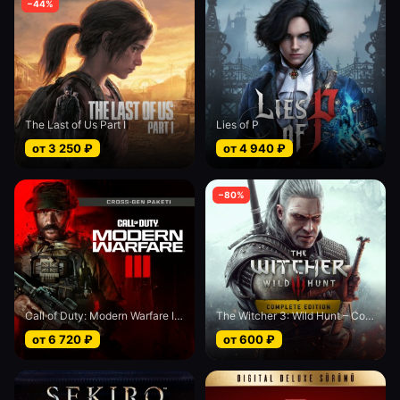
−
44
%
The Last of Us Part I
Lies of P
от
3 250
₽
от
4 940
₽
−
80
%
Call of Duty: Modern Warfare III - Cross-Gen bundle
The Witcher 3: Wild Hunt – Complete Edition
от
6 720
₽
от
600
₽