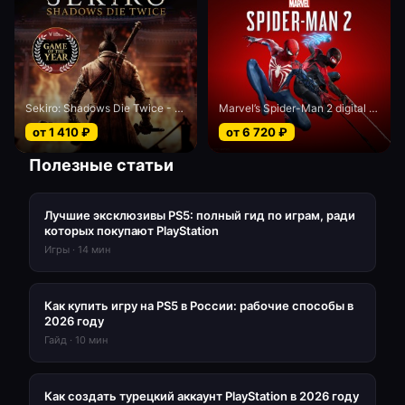
Sekiro: Shadows Die Twice - Game of the Year edition
Marvel’s Spider-Man 2 digital Deluxe edition
от
1 410
₽
от
6 720
₽
Полезные статьи
Лучшие эксклюзивы PS5: полный гид по играм, ради
которых покупают PlayStation
Игры
·
14
мин
Как купить игру на PS5 в России: рабочие способы в
2026 году
Гайд
·
10
мин
Как создать турецкий аккаунт PlayStation в 2026 году