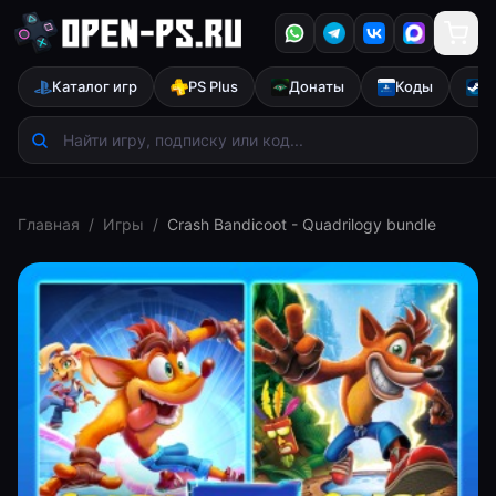
Каталог игр
PS Plus
Донаты
Коды
S
Главная
/
Игры
/
Crash Bandicoot - Quadrilogy bundle