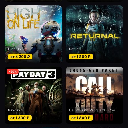
High On Life
Returnal
от
4 200
₽
от
1 860
₽
−
50
%
Payday 3
Call of Duty: Vanguard - Cross-Gen bundle
от
1 300
₽
от
1 800
₽