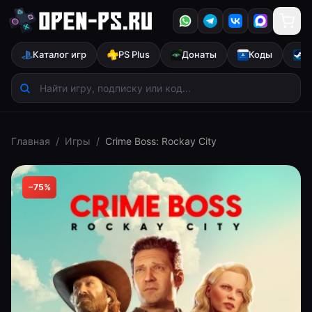
Каталог игр
PS Plus
Донаты
Коды
S
Главная
/
Игры
/
Crime Boss: Rockay City
−
75
%