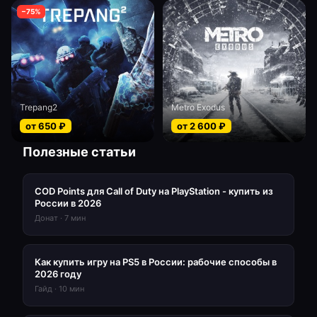
−
75
%
Trepang2
Metro Exodus
от
650
₽
от
2 600
₽
Полезные статьи
COD Points для Call of Duty на PlayStation - купить из
России в 2026
Донат
·
7
мин
Как купить игру на PS5 в России: рабочие способы в
2026 году
Гайд
·
10
мин