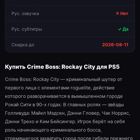
Рус. озвучка
✕ Нет
Рус. субтитры
✓ Да
Скидка до
2026-08-11
Купить
Crime Boss: Rockay City
для
PS5
Crime Boss: Rockay City — криминальный шутер от
первого лица с элементами roguelite, действие
которого разворачивается в вымышленном городе
Рокай Сити в 90-х годах. В главных ролях — звёзды
Голливуда: Майкл Мэдсен, Дэнни Гловер, Чак Норрис,
Дэнни Трехо и Ким Бейсингер. Игрок берёт на себя
роль начинающего криминального босса,
стремящегося захватить город после гибели прежнего