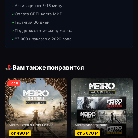
✓
Активация за 5-15 минут
✓
Оплата СБП, карта МИР
✓
Гарантия 30 дней
✓
Поддержка в мессенджерах
✓
87 000+ заказов с 2020 года
Вам также понравится
−
85
%
Metro Exodus Gold Edition
Metro Saga bundle
от
490
₽
от
5 670
₽