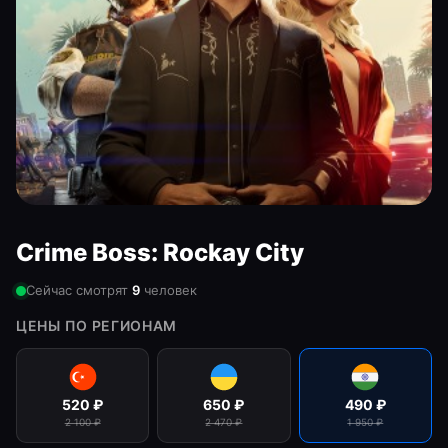
Crime Boss: Rockay City
Сейчас смотрят
9
человек
ЦЕНЫ ПО РЕГИОНАМ
520
₽
650
₽
490
₽
2 100
₽
2 470
₽
1 950
₽