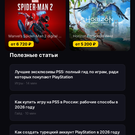
Marvel’s Spider-Man 2 digital Deluxe edition
Horizon Forbidden West
от
6 720
₽
от
5 200
₽
Полезные статьи
Лучшие эксклюзивы PS5: полный гид по играм, ради
которых покупают PlayStation
Игры
·
14
мин
Как купить игру на PS5 в России: рабочие способы в
2026 году
Гайд
·
10
мин
Как создать турецкий аккаунт PlayStation в 2026 году