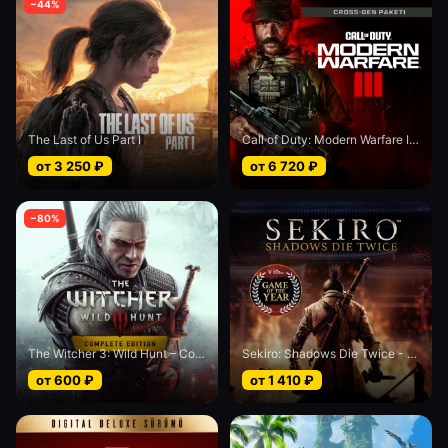
−
44
%
The Last of Us Part I
Call of Duty: Modern Warfare III - Cross-Gen bundle
от
3 250
₽
от
6 720
₽
−
80
%
The Witcher 3: Wild Hunt – Complete Edition
Sekiro: Shadows Die Twice - Game of the Year edition
от
600
₽
от
1 410
₽