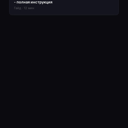
- полная инструкция
Гайд
·
12
мин