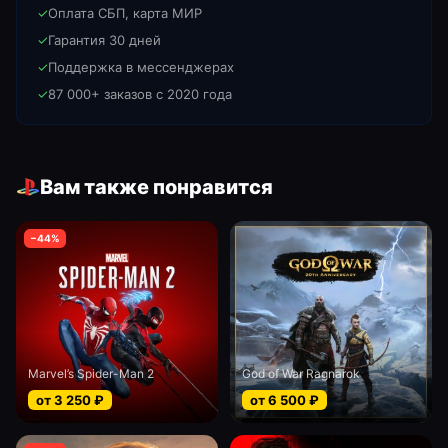
✓
Оплата СБП, карта МИР
✓
Гарантия 30 дней
✓
Поддержка в мессенджерах
✓
87 000+ заказов с 2020 года
Вам также понравится
−
44
%
Marvel’s Spider-Man 2
God of War Ragnarok
от
3 250
₽
от
6 500
₽