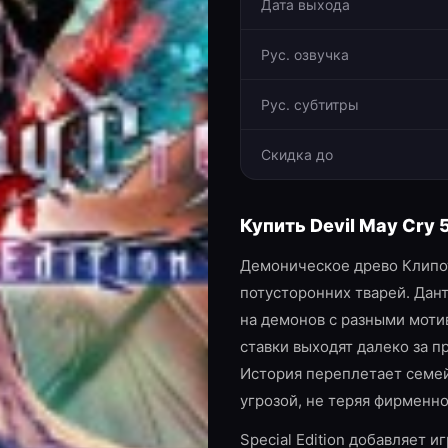
Дата выхода
Рус. озвучка
Рус. субтитры
Скидка до
Купить
Devil May Cry 5
Демоническое древо Клипот
потусторонних тварей. Дант
на демонов с разными мотив
ставки выходят далеко за 
История переплетает семе
угрозой, не теряя фирменно
Special Edition добавляет 