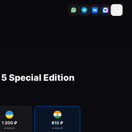
 5 Special Edition
1 200
₽
810
₽
4 500
₽
3 250
₽