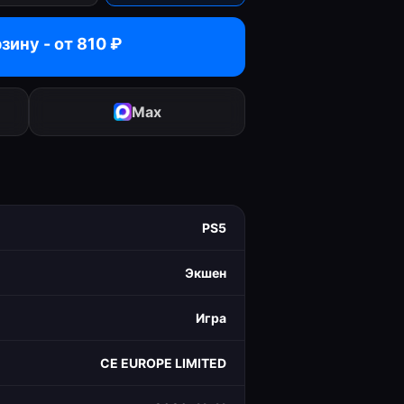
рзину - от
810
₽
Max
PS5
Экшен
Игра
CE EUROPE LIMITED