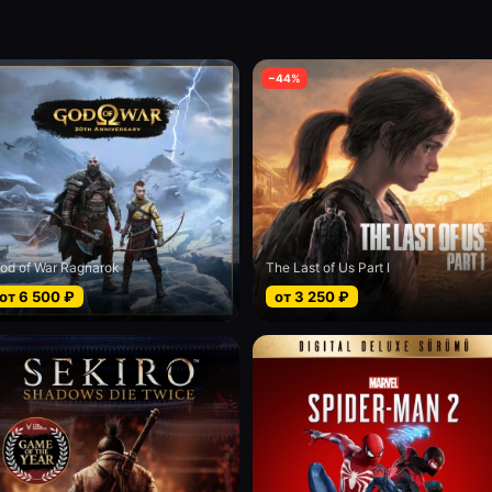
−
44
%
od of War Ragnarok
The Last of Us Part I
от
6 500
₽
от
3 250
₽