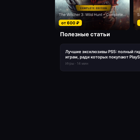
The Witcher 3: Wild Hunt – Complete Edition
от
600
₽
Полезные статьи
Лучшие эксклюзивы PS5: полный ги
играм, ради которых покупают PlayS
Игры
·
14
мин