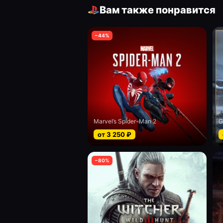
Вам также понравится
−
44
%
Marvel’s Spider-Man 2
G
от
3 250
₽
−
80
%