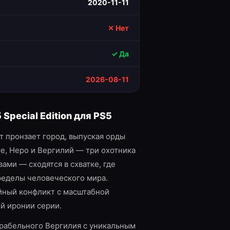
2020-11-11
✕ Нет
✓ Да
2026-08-11
 Special Edition
для
PS5
 пронзает город, выпуская орды
е, Неро и Вергилий — три охотника
ами — сходятся в схватке, где
пределы человеческого мира.
йный конфликт с масштабной
й иронии серии.
играбельного Вергилия с уникальным