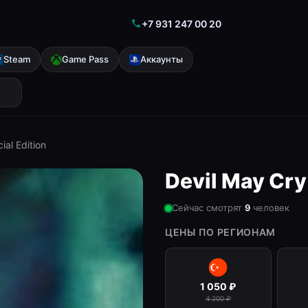
+7 931 247 00 20
Steam
Game Pass
Аккаунты
ial Edition
Devil May Cry
Сейчас смотрят
9
человек
ЦЕНЫ ПО РЕГИОНАМ
1 050
₽
4 200
₽