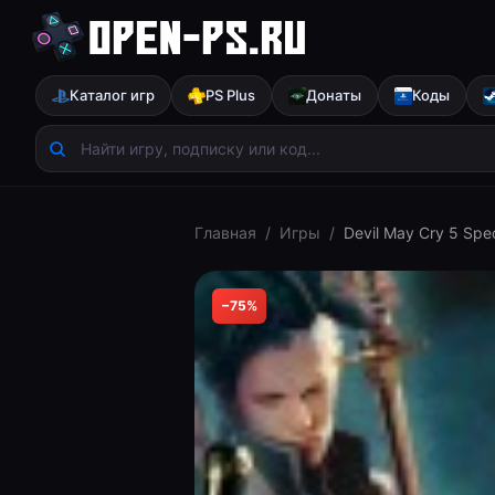
Каталог игр
PS Plus
Донаты
Коды
Главная
/
Игры
/
Devil May Cry 5 Spec
−
75
%