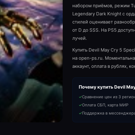
набором приёмов, режим Tu
Legendary Dark Knight с ор
стилей оценивает разнооб
от D до SSS. На PS5 доступ
лучей.
Купить Devil May Cry 5 Spec
на open-ps.ru. Моментальна
аккаунт, оплата в рублях, 
Почему купить
Devil May
✓
Сравнение цен из 3 регио
✓
Оплата СБП, карта МИР
✓
Поддержка в мессенджер