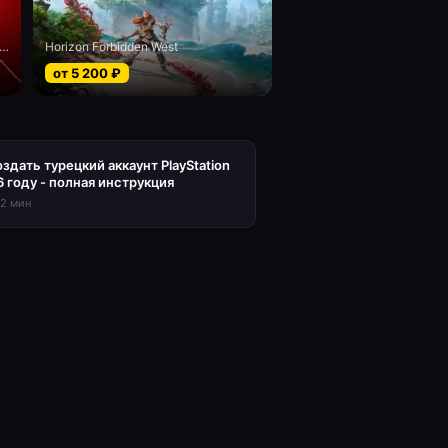
el’s Spider-Man 2 digital Deluxe edition
Horizon Forbidden West
от
5 200
₽
оздать турецкий аккаунт PlayStation
6 году - полная инструкция
12
мин