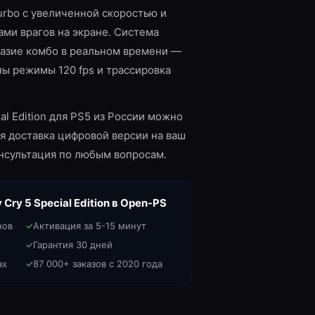
rbo с увеличенной скоростью и
дами врагов на экране. Система
разие комбо в реальном времени —
ны режимы 120 fps и трассировка
ial Edition для PS5 из России можно
я доставка цифровой версии на ваш
консультация по любым вопросам.
 Cry 5 Special Edition
в Open-PS
нов
✓
Активация за 5-15 минут
✓
Гарантия 30 дней
ах
✓
87 000+ заказов с 2020 года