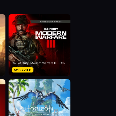
Call of Duty: Modern Warfare III - Cross-Gen bundle
от
6 720
₽