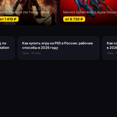
Sekiro: Shadows Die Twice - Game of the Year edition
Marv
от
1 410
₽
от
6 720
₽
д по
Как купить игру на PS5 в России: рабочие
Как с
tation
способы в 2026 году
в 202
Гайд
·
10
мин
Гайд
·