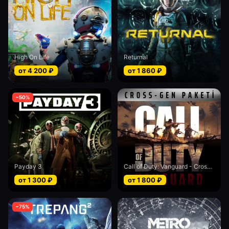
High On Life
Returnal
от
4 200
₽
от
1 860
₽
−
50
%
Payday 3
Call of Duty: Vanguard - Cross-Gen bundle
от
1 300
₽
от
1 800
₽
−
75
%