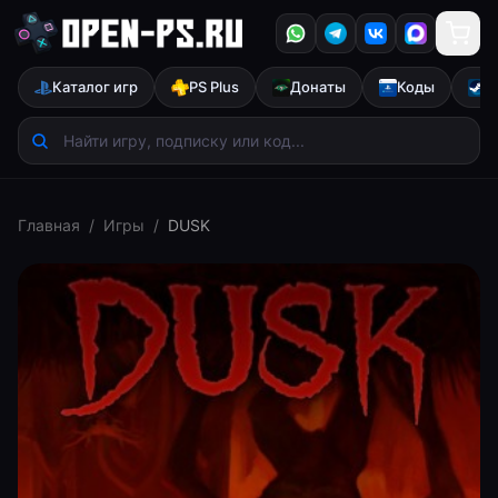
Каталог игр
PS Plus
Донаты
Коды
S
Главная
/
Игры
/
DUSK