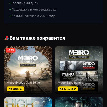
✓
Гарантия 30 дней
✓
Поддержка в мессенджерах
✓
87 000+ заказов с 2020 года
Вам также понравится
−
85
%
Metro Exodus Gold Edition
Metro Saga bundle
от
490
₽
от
5 670
₽