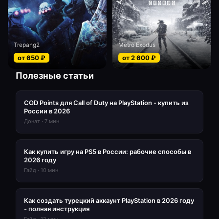
Trepang2
Metro Exodus
от
650
₽
от
2 600
₽
Полезные статьи
COD Points для Call of Duty на PlayStation - купить из
России в 2026
Донат
·
7
мин
Как купить игру на PS5 в России: рабочие способы в
2026 году
Гайд
·
10
мин
Как создать турецкий аккаунт PlayStation в 2026 году
- полная инструкция