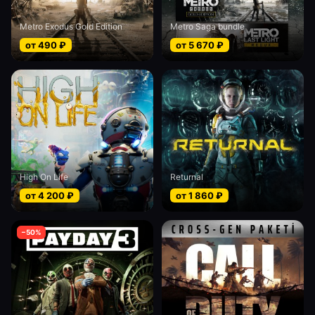
Metro Exodus Gold Edition
Metro Saga bundle
от
490
₽
от
5 670
₽
High On Life
Returnal
от
4 200
₽
от
1 860
₽
−
50
%