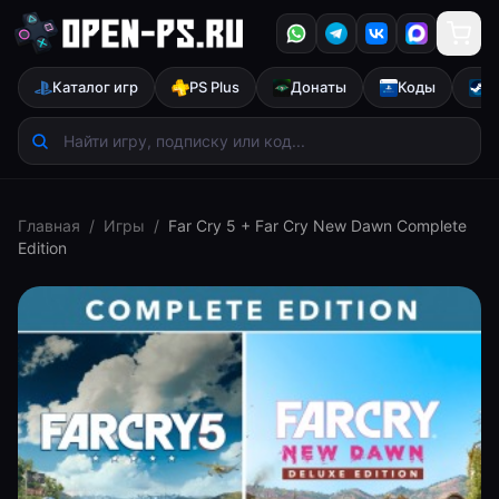
Каталог игр
PS Plus
Донаты
Коды
S
Главная
/
Игры
/
Far Cry 5 + Far Cry New Dawn Complete
Edition