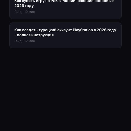
Как купить игру на PS5 в России: рабочие способы в
2026 году
Гайд
·
10
мин
Как создать турецкий аккаунт PlayStation в 2026 году
- полная инструкция
Гайд
·
12
мин