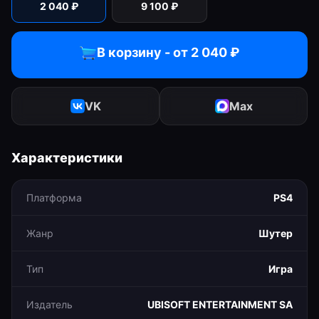
2 040
₽
9 100
₽
В корзину - от
2 040
₽
VK
Max
Характеристики
Платформа
PS4
Жанр
Шутер
Тип
Игра
Издатель
UBISOFT ENTERTAINMENT SA