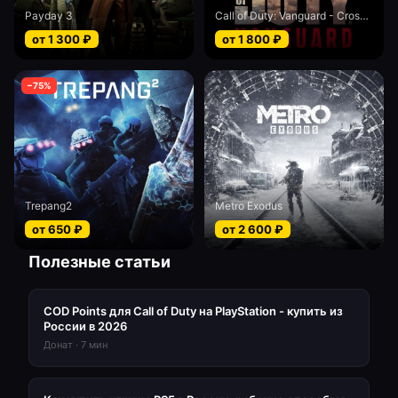
Payday 3
Call of Duty: Vanguard - Cross-Gen bundle
от
1 300
₽
от
1 800
₽
−
75
%
Trepang2
Metro Exodus
от
650
₽
от
2 600
₽
Полезные статьи
COD Points для Call of Duty на PlayStation - купить из
России в 2026
Донат
·
7
мин