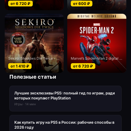
от
6 720
₽
от
600
₽
Sekiro: Shadows Die Twice - Game of the Year edition
Marvel’s Spider-Man 2 digital Deluxe edition
от
1 410
₽
от
6 720
₽
Полезные статьи
Лучшие эксклюзивы PS5: полный гид по играм, ради
которых покупают PlayStation
Игры
·
14
мин
Как купить игру на PS5 в России: рабочие способы в
2026 году