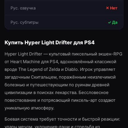
Рус. озвучка
✕ Нет
Рус. субтитры
✓ Да
Купить
Hyper Light Drifter
для
PS4
Hyper Light Drifter — культовый пиксельный экшен-RPG
от Heart Machine для PS4, вдохновлённый классикой
вроде The Legend of Zelda и Diablo. Игрок управляет
загадочным Скитальцем, поражённым неизлечимой
болезнью и путешествующим по руинам древней
цивилизации в поисках лекарства. Бессловесное
повествование и потрясающий пиксель-арт создают
уникальную атмосферу.
Боевая система требует точности и быстрой реакции:
удары мечом, уклонения-дэши и стрельба из