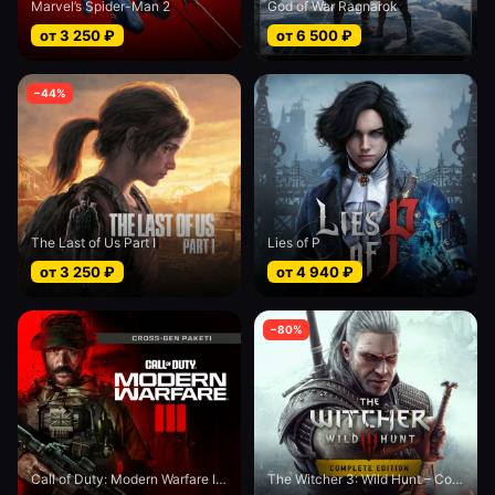
Marvel’s Spider-Man 2
God of War Ragnarok
от
3 250
₽
от
6 500
₽
−
44
%
The Last of Us Part I
Lies of P
от
3 250
₽
от
4 940
₽
−
80
%
Call of Duty: Modern Warfare III - Cross-Gen bundle
The Witcher 3: Wild Hunt – Complete Edition