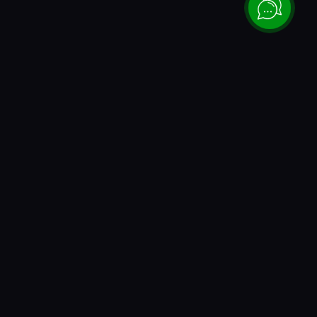
Каталог
Донаты и коды
Игры PlayStation
Все донаты