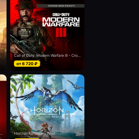
Call of Duty: Modern Warfare III - Cross-Gen bundle
от
6 720
₽
el’s Spider-Man 2 digital Deluxe edition
Horizon Forbidden West