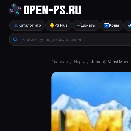
Каталог игр
PS Plus
Донаты
Коды
Главная
/
Игры
/
Jumanji: Vahsi Macer