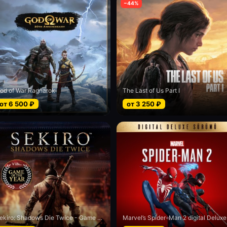
−
44
%
od of War Ragnarok
The Last of Us Part I
от
6 500
₽
от
3 250
₽
Sekiro: Shadows Die Twice - Game of the Year edition
Marv