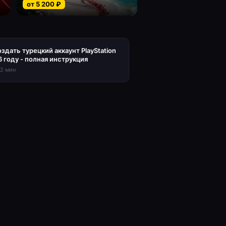
от
5 200
₽
оздать турецкий аккаунт PlayStation
6 году - полная инструкция
12
мин