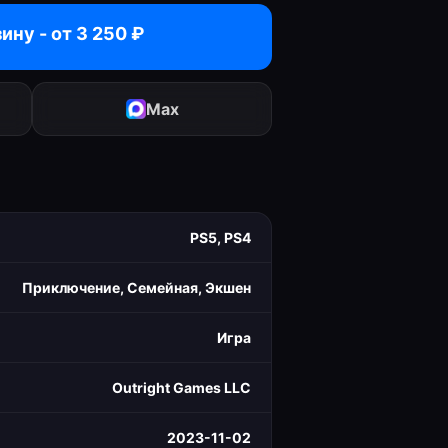
зину - от
3 250
₽
Max
PS5, PS4
Приключение, Семейная, Экшен
Игра
Outright Games LLC
2023-11-02