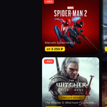
−
44
%
Marvel’s Spider-Man 2
G
от
3 250
₽
−
80
%
The Witcher 3: Wild Hunt – Complete Edition