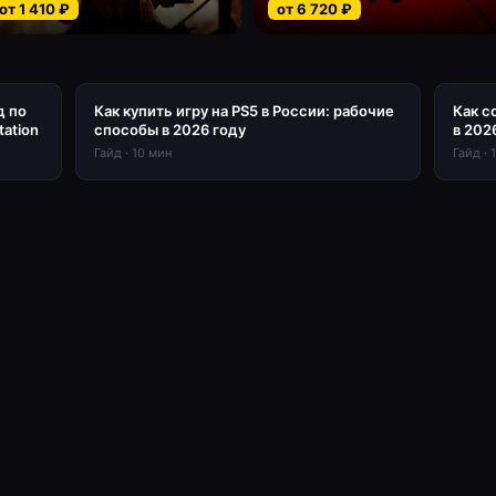
от
1 410
₽
от
6 720
₽
д по
Как купить игру на PS5 в России: рабочие
Как с
tation
способы в 2026 году
в 202
Гайд
·
10
мин
Гайд
·