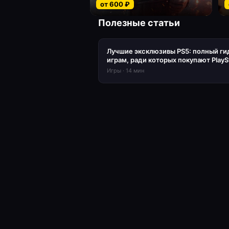
от
600
₽
Полезные статьи
Лучшие эксклюзивы PS5: полный ги
играм, ради которых покупают PlayS
Игры
·
14
мин