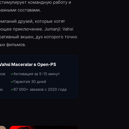
стимулирует командную работу и
разными составами.
омпаний друзей, которые хотят
ющее приключение. Jumanji: Vahsi
ративный экшен, дух которого точно
ых фильмов.
Vahsi Maceralar
в Open-PS
нов
✓
Активация за 5-15 минут
✓
Гарантия 30 дней
ах
✓
87 000+ заказов с 2020 года