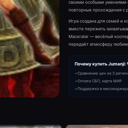
своими особыми умениями 
повторные прохождения с 
Игра создана для семей и к
вместе пережить захватыва
Maceralar — весёлый коопе
передаёт атмосферу любим
Почему купить
Jumanji: 
✓
Сравнение цен из 3 регио
✓
Оплата СБП, карта МИР
✓
Поддержка в мессенджер