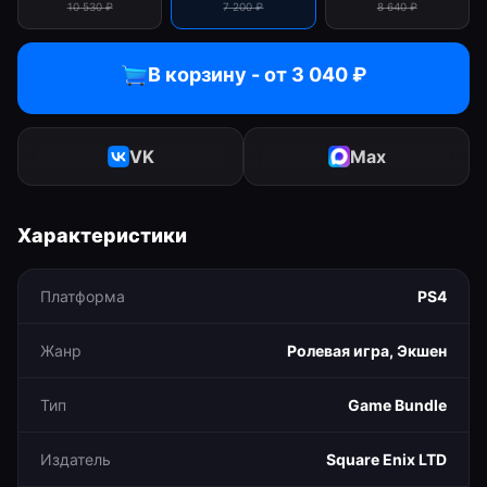
10 530
₽
7 200
₽
8 640
₽
В корзину - от
3 040
₽
VK
Max
Характеристики
Платформа
PS4
Жанр
Ролевая игра, Экшен
Тип
Game Bundle
Издатель
Square Enix LTD