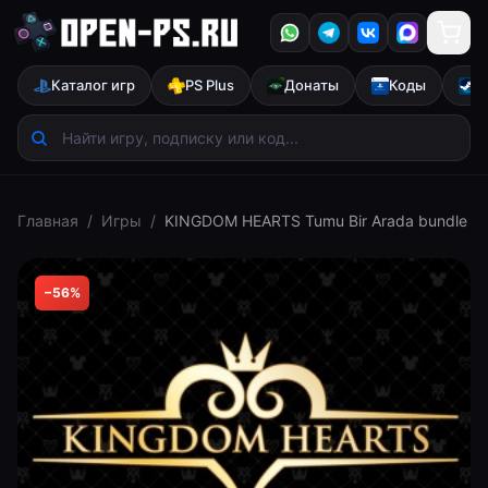
Каталог игр
PS Plus
Донаты
Коды
S
Главная
/
Игры
/
KINGDOM HEARTS Tumu Bir Arada bundle
−
56
%