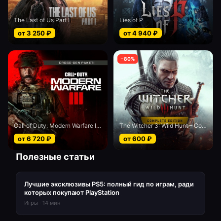
The Last of Us Part I
Lies of P
от
3 250
₽
от
4 940
₽
−
80
%
Call of Duty: Modern Warfare III - Cross-Gen bundle
The Witcher 3: Wild Hunt – Complete Edition
от
6 720
₽
от
600
₽
Полезные статьи
Лучшие эксклюзивы PS5: полный гид по играм, ради
которых покупают PlayStation
Игры
·
14
мин