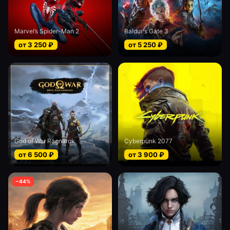
Marvel’s Spider-Man 2
Baldur's Gate 3
от
3 250
₽
от
5 250
₽
God of War Ragnarok
Cyberpunk 2077
от
6 500
₽
от
3 900
₽
−
44
%