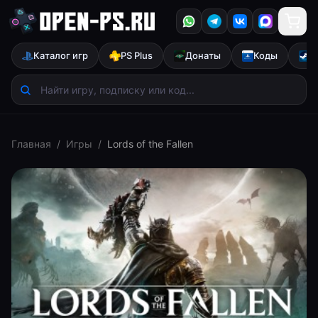
Каталог игр
PS Plus
Донаты
Коды
S
Главная
/
Игры
/
Lords of the Fallen