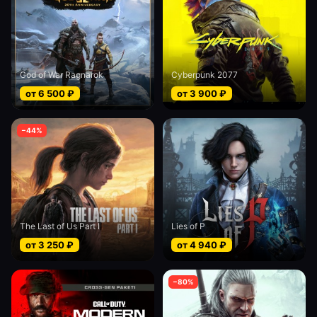
God of War Ragnarok
Cyberpunk 2077
от
6 500
₽
от
3 900
₽
−
44
%
The Last of Us Part I
Lies of P
от
3 250
₽
от
4 940
₽
−
80
%