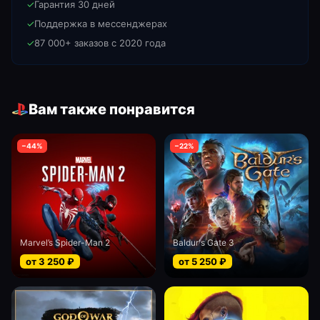
✓
Гарантия 30 дней
✓
Поддержка в мессенджерах
✓
87 000+ заказов с 2020 года
Вам также понравится
−
44
%
−
22
%
Marvel’s Spider-Man 2
Baldur's Gate 3
от
3 250
₽
от
5 250
₽