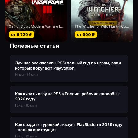
Call of Duty: Modern Warfare III - Cross-Gen bundle
The Witcher 3: Wild Hunt – Complete Edition
от
6 720
₽
от
600
₽
Полезные статьи
Лучшие эксклюзивы PS5: полный гид по играм, ради
которых покупают PlayStation
Игры
·
14
мин
Как купить игру на PS5 в России: рабочие способы в
2026 году
Гайд
·
10
мин
Как создать турецкий аккаунт PlayStation в 2026 году
- полная инструкция
Гайд
·
12
мин