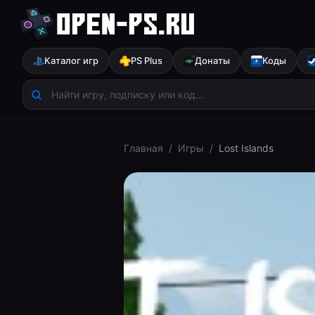
Каталог игр
PS Plus
Донаты
Коды
Главная
/
Игры
/
Lost Islands