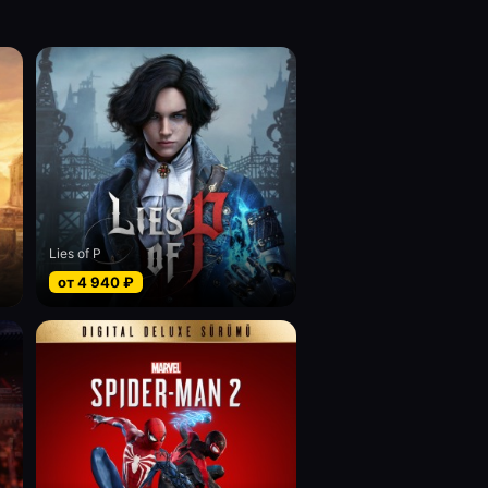
Lies of P
от
4 940
₽