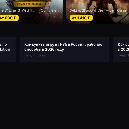
The Witcher 3: Wild Hunt – Complete Edition
Sekiro: Shadows Die Twice 
от
600
₽
от
1 410
₽
д по
Как купить игру на PS5 в России: рабочие
Как с
tation
способы в 2026 году
в 202
Гайд
·
10
мин
Гайд
·