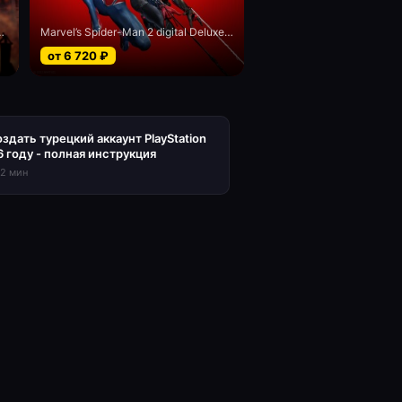
- Game of the Year edition
Marvel’s Spider-Man 2 digital Deluxe edition
от
6 720
₽
оздать турецкий аккаунт PlayStation
6 году - полная инструкция
12
мин