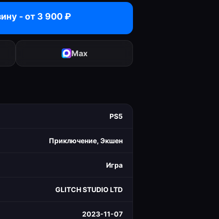
зину - от
3 900
₽
Max
PS5
Приключение, Экшен
Игра
GLITCH STUDIO LTD
2023-11-07