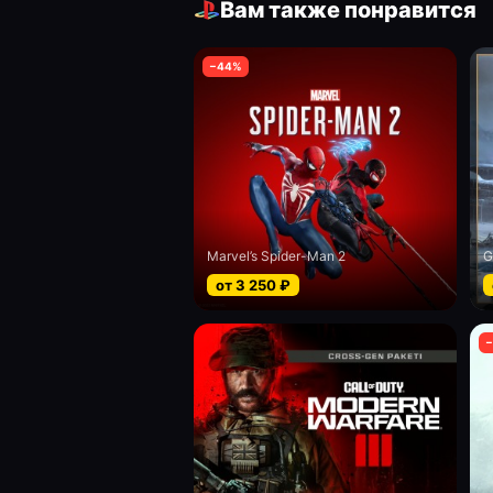
Вам также понравится
−
44
%
Marvel’s Spider-Man 2
G
от
3 250
₽
−