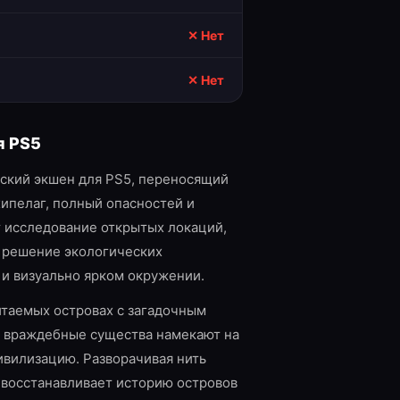
✕ Нет
✕ Нет
я
PS5
еский экшен для PS5, переносящий
хипелаг, полный опасностей и
т исследование открытых локаций,
 решение экологических
и визуально ярком окружении.
итаемых островах с загадочным
и враждебные существа намекают на
вилизацию. Разворачивая нить
 восстанавливает историю островов