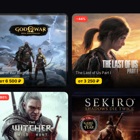
−
44
%
od of War Ragnarok
The Last of Us Part I
от
6 500
₽
от
3 250
₽
80
%