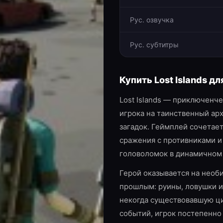
Рус. озвучка
Рус. субтитры
Купить
Lost Islands
дл
Lost Islands — приключенч
игрока на таинственный ар
загадок. Геймплей сочетае
сражения с противниками и
головоломок в динамичном 
Герой оказывается на необ
прошлым: руины, ловушки 
некогда существовавшую ци
событий, игрок постепенно