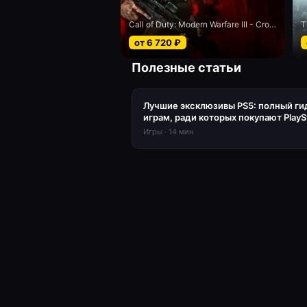
Call of Duty: Modern Warfare III - Cross-Gen bundle
от
6 720
₽
Полезные статьи
Лучшие эксклюзивы PS5: полный ги
играм, ради которых покупают PlayS
Игры
·
14
мин