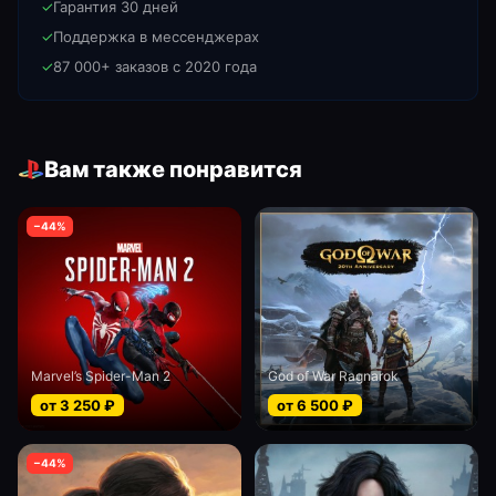
✓
Гарантия 30 дней
✓
Поддержка в мессенджерах
✓
87 000+ заказов с 2020 года
Вам также понравится
−
44
%
Marvel’s Spider-Man 2
God of War Ragnarok
от
3 250
₽
от
6 500
₽
−
44
%