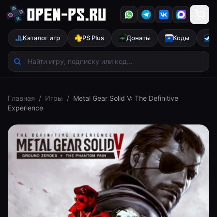
Каталог игр
PS Plus
Донаты
Коды
S
Главная
/
Игры
/
Metal Gear Solid V: The Definitive
Experience