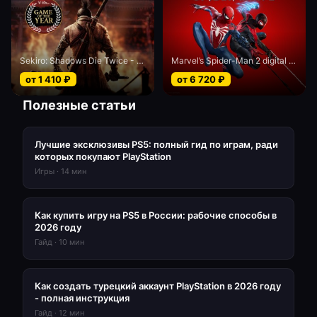
Sekiro: Shadows Die Twice - Game of the Year edition
Marvel’s Spider-Man 2 digital Deluxe edition
от
1 410
₽
от
6 720
₽
Полезные статьи
Лучшие эксклюзивы PS5: полный гид по играм, ради
которых покупают PlayStation
Игры
·
14
мин
Как купить игру на PS5 в России: рабочие способы в
2026 году
Гайд
·
10
мин
Как создать турецкий аккаунт PlayStation в 2026 году
- полная инструкция
Гайд
·
12
мин