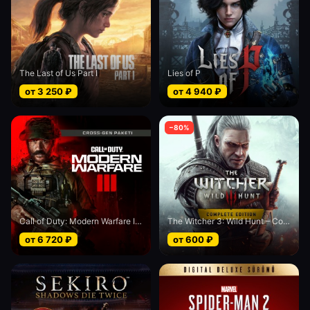
The Last of Us Part I
Lies of P
от
3 250
₽
от
4 940
₽
−
80
%
Call of Duty: Modern Warfare III - Cross-Gen bundle
The Witcher 3: Wild Hunt – Complete Edition
от
6 720
₽
от
600
₽