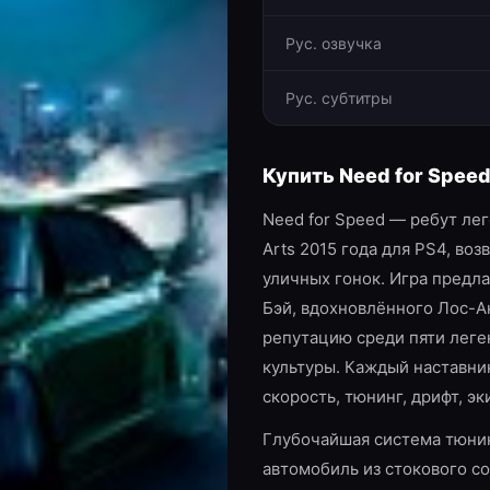
Рус. озвучка
Рус. субтитры
Купить
Need for Spee
Need for Speed — ребут лег
Arts 2015 года для PS4, в
уличных гонок. Игра предл
Бэй, вдохновлённого Лос-А
репутацию среди пяти лег
культуры. Каждый наставни
скорость, тюнинг, дрифт, э
Глубочайшая система тюни
автомобиль из стокового с