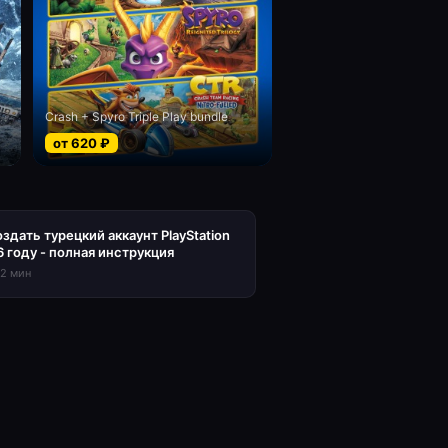
Crash + Spyro Triple Play bundle
от
620
₽
оздать турецкий аккаунт PlayStation
6 году - полная инструкция
12
мин