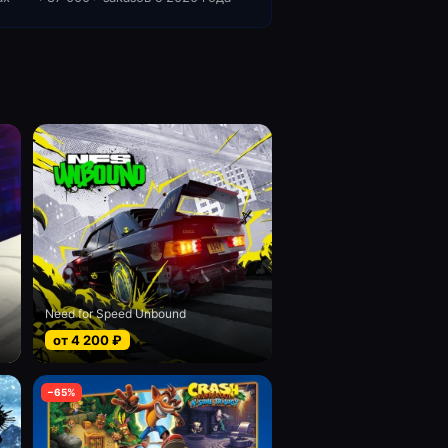
Need for Speed Unbound
от
4 200
₽
−
65
%