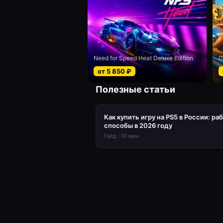
Need for Speed Heat Deluxe Edition
от
5 850
₽
Полезные статьи
Как купить игру на PS5 в России: ра
способы в 2026 году
Гайд
·
10
мин