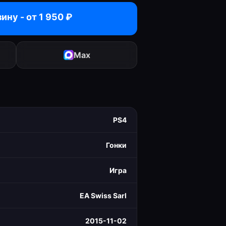
зину - от
1 950
₽
Max
PS4
Гонки
Игра
EA Swiss Sarl
2015-11-02