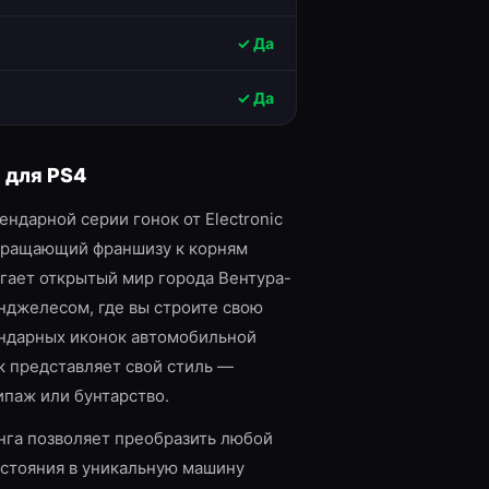
✓ Да
✓ Да
d
для
PS4
ендарной серии гонок от Electronic
озвращающий франшизу к корням
агает открытый мир города Вентура-
нджелесом, где вы строите свою
ендарных иконок автомобильной
к представляет свой стиль —
кипаж или бунтарство.
нга позволяет преобразить любой
остояния в уникальную машину