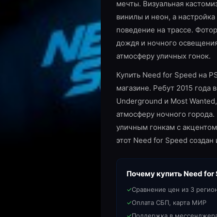
мечты. Визуальная кастоми
винилы и неон, а настройка
поведение на трассе. Фото
дождя и ночного освещени
атмосферу уличных гонок.
Купить Need for Speed на 
магазине. Ребут 2015 года 
Underground и Most Wanted
атмосферу ночного города.
уличным гонкам с акцентом
этот Need for Speed создан 
Почему купить
Need for
✓
Сравнение цен из 3 регио
✓
Оплата СБП, карта МИР
✓
Поддержка в мессенджер