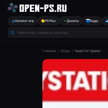
Каталог игр
PS Plus
Донаты
Коды
Главная
/
Игры
/
Need for Speed