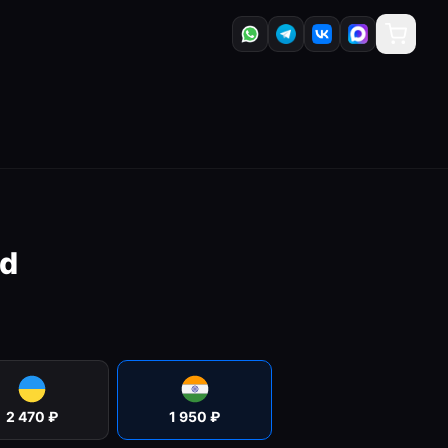
ed
2 470
₽
1 950
₽