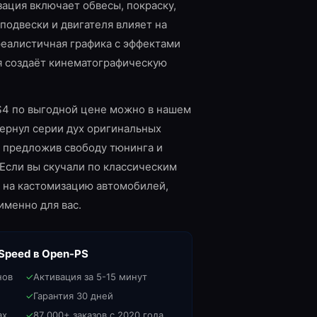
зация включает обвесы, покраску,
 подвески и двигателя влияет на
реалистичная графика с эффектами
я создаёт кинематографическую
PS4 по выгодной цене можно в нашем
вернул серии дух оригинальных
, предложив свободу тюнинга и
 Если вы скучали по классическим
 на кастомизацию автомобилей,
именно для вас.
 Speed
в Open-PS
нов
✓
Активация за 5-15 минут
✓
Гарантия 30 дней
ах
✓
87 000+ заказов с 2020 года