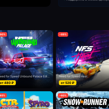
90
%
−
89
%
Need for Speed Unbound Palace Edition
Need for Speed Heat
от
480
₽
от
520
₽
65
%
−
60
%