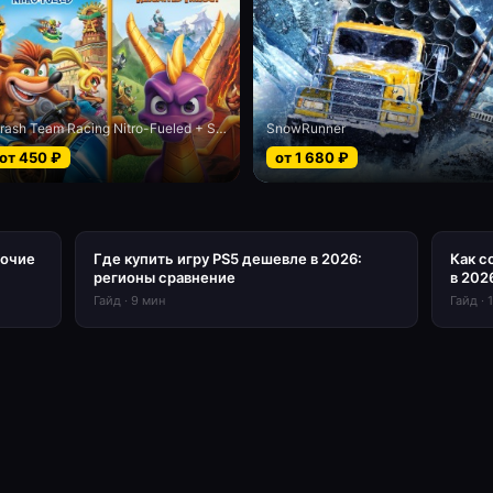
Crash Team Racing Nitro-Fueled + Spyro Oyun bundle
SnowRunner
от
450
₽
от
1 680
₽
бочие
Где купить игру PS5 дешевле в 2026:
Как с
регионы сравнение
в 202
Гайд
·
9
мин
Гайд
·