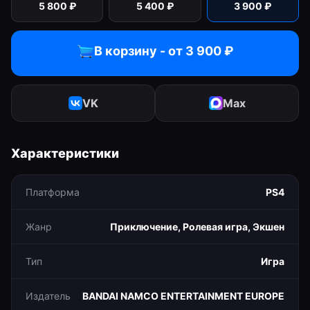
5 800
₽
5 400
₽
3 900
₽
В корзину - от
3 900
₽
VK
Max
Характеристики
Платформа
PS4
Жанр
Приключение, Ролевая игра, Экшен
Тип
Игра
Издатель
BANDAI NAMCO ENTERTAINMENT EUROPE