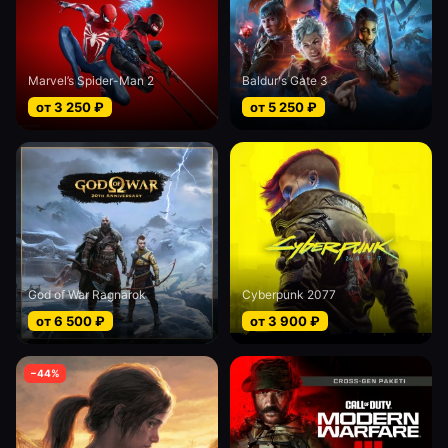
Marvel’s Spider-Man 2
Baldur's Gate 3
от
3 250
₽
от
5 250
₽
God of War Ragnarok
Cyberpunk 2077
от
6 500
₽
от
3 900
₽
−
44
%