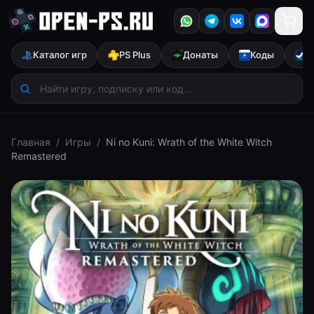
Каталог игр
PS Plus
Донаты
Коды
S
Главная
/
Игры
/
Ni no Kuni: Wrath of the White Witch
Remastered