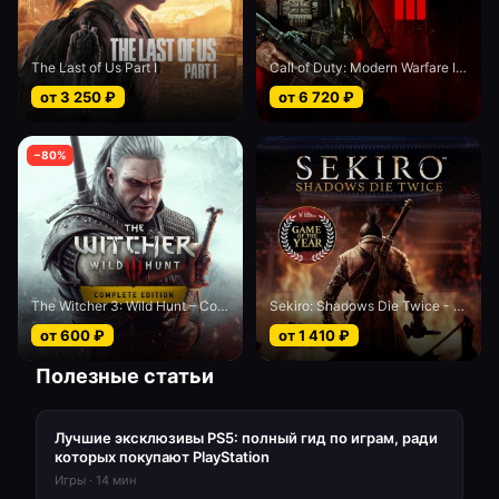
The Last of Us Part I
Call of Duty: Modern Warfare III - Cross-Gen bundle
от
3 250
₽
от
6 720
₽
−
80
%
The Witcher 3: Wild Hunt – Complete Edition
Sekiro: Shadows Die Twice - Game of the Year edition
от
600
₽
от
1 410
₽
Полезные статьи
Лучшие эксклюзивы PS5: полный гид по играм, ради
которых покупают PlayStation
Игры
·
14
мин