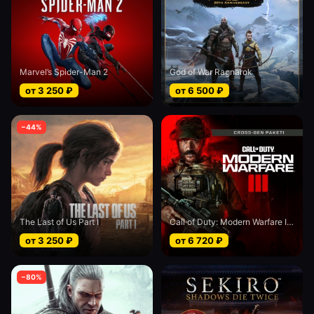
Marvel’s Spider-Man 2
God of War Ragnarok
от
3 250
₽
от
6 500
₽
−
44
%
The Last of Us Part I
Call of Duty: Modern Warfare III - Cross-Gen bundle
от
3 250
₽
от
6 720
₽
−
80
%