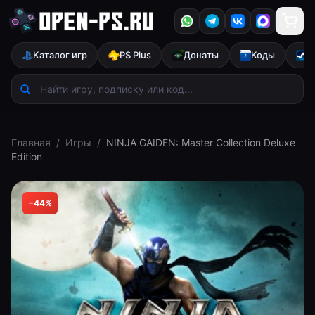
Каталог игр
PS Plus
Донаты
Коды
S
Главная
/
Игры
/
NINJA GAIDEN: Master Collection Deluxe
Edition
−
44
%