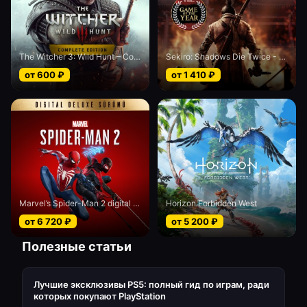
The Witcher 3: Wild Hunt – Complete Edition
Sekiro: Shadows Die Twice - Game of the Year edition
от
600
₽
от
1 410
₽
Marvel’s Spider-Man 2 digital Deluxe edition
Horizon Forbidden West
от
6 720
₽
от
5 200
₽
Полезные статьи
Лучшие эксклюзивы PS5: полный гид по играм, ради
которых покупают PlayStation