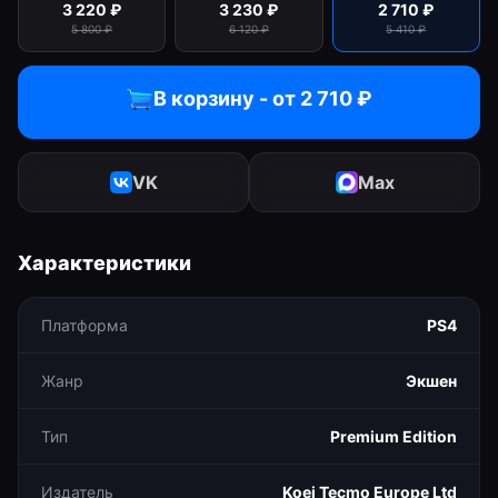
3 220
₽
3 230
₽
2 710
₽
5 800
₽
6 120
₽
5 410
₽
В корзину - от
2 710
₽
VK
Max
Характеристики
Платформа
PS4
Жанр
Экшен
Тип
Premium Edition
Издатель
Koei Tecmo Europe Ltd