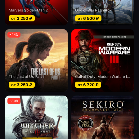
Marvel’s Spider-Man 2
God of War Ragnarok
от
3 250
₽
от
6 500
₽
−
44
%
The Last of Us Part I
Call of Duty: Modern Warfare III - Cross-Gen bundle
от
3 250
₽
от
6 720
₽
−
80
%