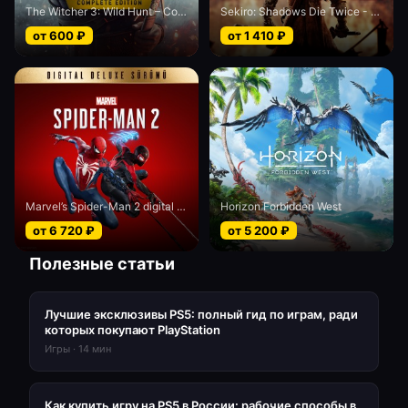
The Witcher 3: Wild Hunt – Complete Edition
Sekiro: Shadows Die Twice - Game of the Year edition
от
600
₽
от
1 410
₽
Marvel’s Spider-Man 2 digital Deluxe edition
Horizon Forbidden West
от
6 720
₽
от
5 200
₽
Полезные статьи
Лучшие эксклюзивы PS5: полный гид по играм, ради
которых покупают PlayStation
Игры
·
14
мин
Как купить игру на PS5 в России: рабочие способы в