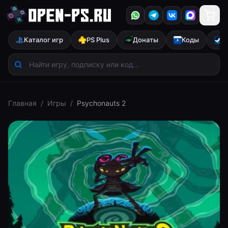
Каталог игр
PS Plus
Донаты
Коды
S
Главная
/
Игры
/
Psychonauts 2