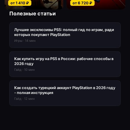
от
1 410
₽
от
6 720
₽
Полезные статьи
Лучшие эксклюзивы PS5: полный гид по играм, ради
которых покупают PlayStation
Игры
·
14
мин
Как купить игру на PS5 в России: рабочие способы в
2026 году
Гайд
·
10
мин
Как создать турецкий аккаунт PlayStation в 2026 году
- полная инструкция
Гайд
·
12
мин