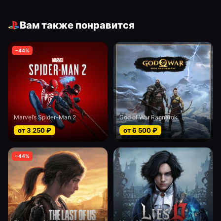
Вам также понравится
−
44
%
Marvel’s Spider-Man 2
God of War Ragnarok
от
3 250
₽
от
6 500
₽
−
44
%