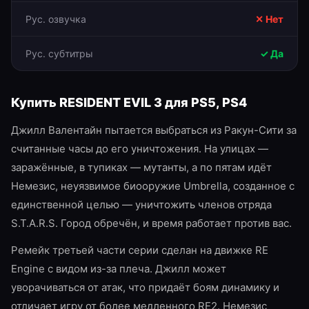
Рус. озвучка
✕ Нет
Рус. субтитры
✓ Да
Купить
RESIDENT EVIL 3
для
PS5, PS4
Джилл Валентайн пытается выбраться из Ракун-Сити за
считанные часы до его уничтожения. На улицах —
заражённые, в тупиках — мутанты, а по пятам идёт
Немезис, неуязвимое биооружие Umbrella, созданное с
единственной целью — уничтожить членов отряда
S.T.A.R.S. Город обречён, и время работает против вас.
Ремейк третьей части серии сделан на движке RE
Engine с видом из-за плеча. Джилл может
уворачиваться от атак, что придаёт боям динамику и
отличает игру от более медленного RE2. Немезис