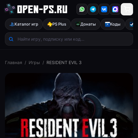
Каталог игр
PS Plus
Донаты
Коды
S
Главная
/
Игры
/
RESIDENT EVIL 3