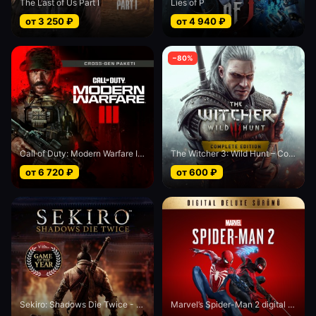
The Last of Us Part I
Lies of P
от
3 250
₽
от
4 940
₽
−
80
%
Call of Duty: Modern Warfare III - Cross-Gen bundle
The Witcher 3: Wild Hunt – Complete Edition
от
6 720
₽
от
600
₽
Sekiro: Shadows Die Twice - Game of the Year edition
Marvel’s Spider-Man 2 digital Deluxe edition