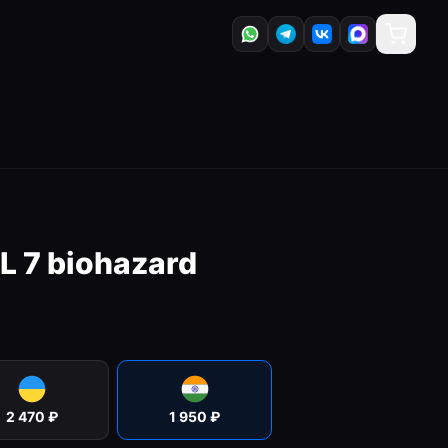
L 7 biohazard
2 470
₽
1 950
₽