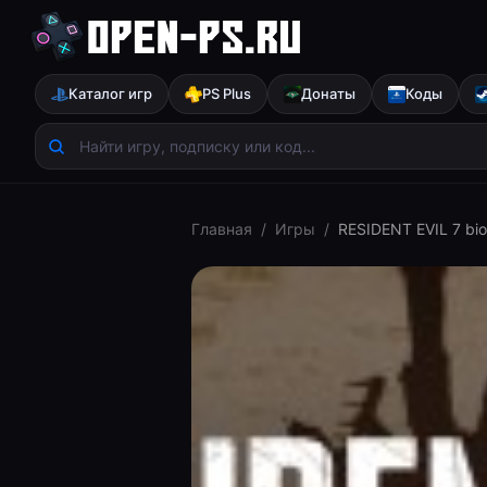
Каталог игр
PS Plus
Донаты
Коды
Главная
/
Игры
/
RESIDENT EVIL 7 bi