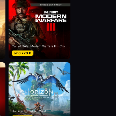
Call of Duty: Modern Warfare III - Cross-Gen bundle
от
6 720
₽
el’s Spider-Man 2 digital Deluxe edition
Horizon Forbidden West