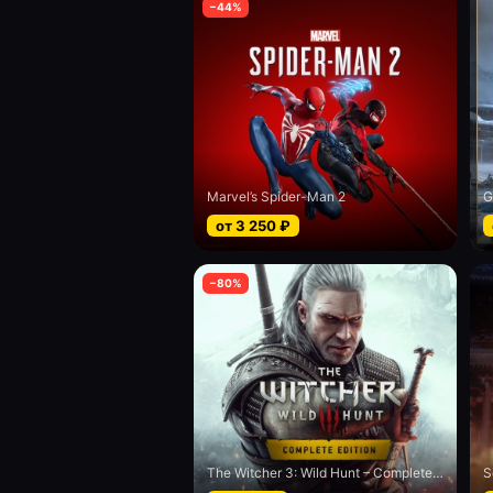
−
44
%
Marvel’s Spider-Man 2
G
от
3 250
₽
−
80
%
The Witcher 3: Wild Hunt – Complete Edition