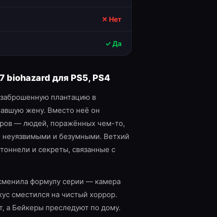
✕ Нет
✓ Да
7 biohazard
для
PS5, PS4
 заброшенную плантацию в
павшую жену. Вместо неё он
ров — людей, поражённых чем-то,
и неуязвимыми и безумными. Ветхий
тоннели и секреты, связанные с
сменила формулу серии — камера
окус сместился на чистый хоррор.
т, а Бейкеры преследуют по дому.