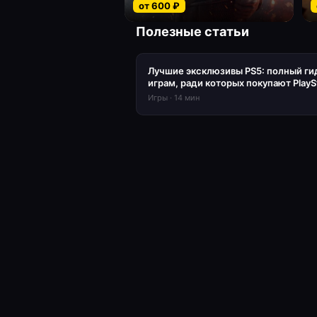
от
600
₽
Полезные статьи
Лучшие эксклюзивы PS5: полный ги
играм, ради которых покупают PlayS
Игры
·
14
мин