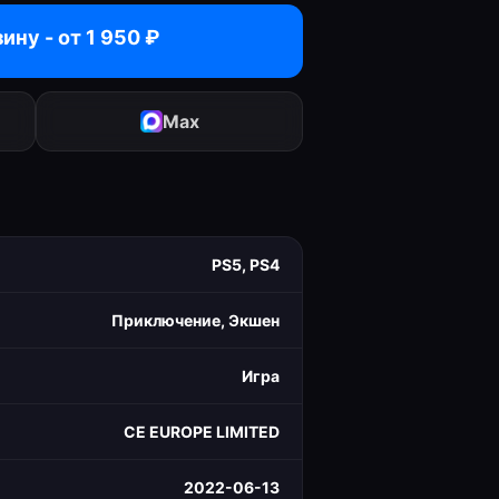
зину - от
1 950
₽
Max
PS5, PS4
Приключение, Экшен
Игра
CE EUROPE LIMITED
2022-06-13