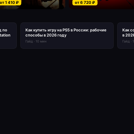
от
1 410
₽
от
6 720
₽
д по
Как купить игру на PS5 в России: рабочие
Как с
tation
способы в 2026 году
в 202
Гайд
·
10
мин
Гайд
·