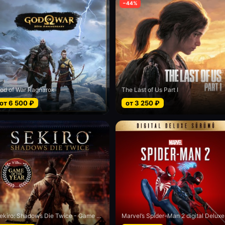
−
44
%
od of War Ragnarok
The Last of Us Part I
от
6 500
₽
от
3 250
₽
Sekiro: Shadows Die Twice - Game of the Year edition
Marv