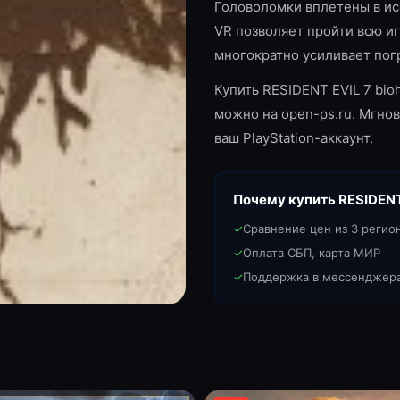
Головоломки вплетены в и
VR позволяет пройти всю иг
многократно усиливает пог
Купить RESIDENT EVIL 7 bio
можно на open-ps.ru. Мгно
ваш PlayStation-аккаунт.
Почему купить
RESIDENT
✓
Сравнение цен из 3 регио
✓
Оплата СБП, карта МИР
✓
Поддержка в мессенджер