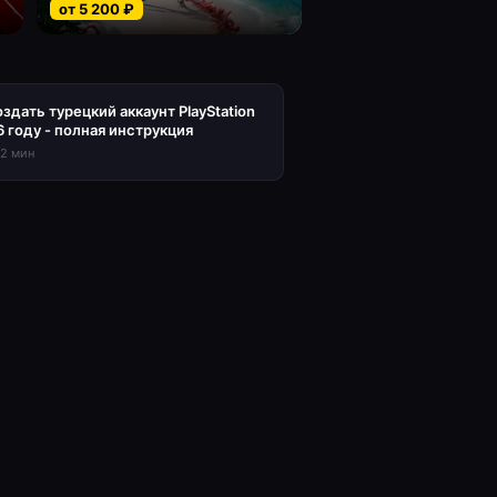
от
5 200
₽
оздать турецкий аккаунт PlayStation
6 году - полная инструкция
12
мин