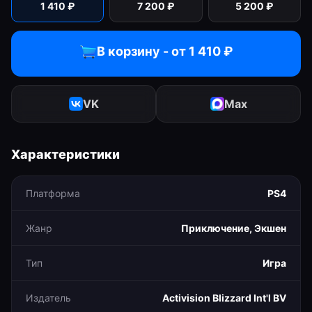
1 410
₽
7 200
₽
5 200
₽
В корзину - от
1 410
₽
VK
Max
Характеристики
Платформа
PS4
Жанр
Приключение, Экшен
Тип
Игра
Издатель
Activision Blizzard Int'l BV