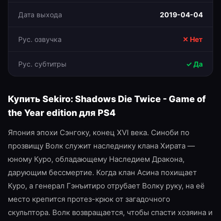
Дата выхода
2019-04-04
Рус. озвучка
✕ Нет
Рус. субтитры
✓ Да
Купить
Sekiro: Shadows Die Twice - Game of
the Year edition
для
PS4
Япония эпохи Сэнгоку, конец XVI века. Синоби по
прозвищу Волк служит наследнику клана Хирата —
юному Куро, обладающему Наследием Дракона,
дарующим бессмертие. Когда клан Асина похищает
Куро, а генерал Гэнъитиро отрубает Волку руку, на её
место крепится протез-крюк от загадочного
скульптора. Волк возвращается, чтобы спасти хозяина и