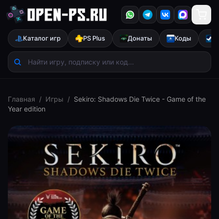
Каталог игр
PS Plus
Донаты
Коды
S
Главная
/
Игры
/
Sekiro: Shadows Die Twice - Game of the
Year edition