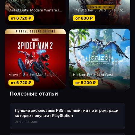
Call of Duty: Modern Warfare III - Cross-Gen bundle
The Witcher 3: Wild Hunt – Complete Edition
от
6 720
₽
от
600
₽
Marvel’s Spider-Man 2 digital Deluxe edition
Horizon Forbidden West
от
6 720
₽
от
5 200
₽
Полезные статьи
Лучшие эксклюзивы PS5: полный гид по играм, ради
которых покупают PlayStation
Игры
·
14
мин