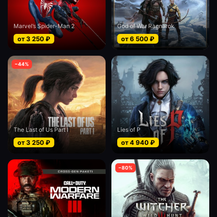
Marvel’s Spider-Man 2
God of War Ragnarok
от
3 250
₽
от
6 500
₽
−
44
%
The Last of Us Part I
Lies of P
от
3 250
₽
от
4 940
₽
−
80
%