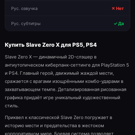
Рус. озвучка
✕ Нет
Рус. субтитры
✓ Да
Купить
Slave Zero X
для
PS5, PS4
Slave Zero X — динамичный 2D-слэшер в
антиутопическом киберпанк-сеттинге для PlayStation 5
и PS4. Главный герой, движимый жаждой мести,
сражается с врагами изощрёнными комбо-ударами в
захватывающем темпе. Детализированная рисованная
графика придаёт игре уникальный художественный
стиль.
Приквел к классической Slave Zero погружает в
историю мести и предательства в жестоком
корпоративном мире. Боевая система позволяет