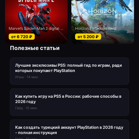
Marvel’s Spider-Man 2 digital Deluxe edition
Horizon Forbidden West
от
6 720
₽
от
5 200
₽
Полезные статьи
Лучшие эксклюзивы PS5: полный гид по играм, ради
которых покупают PlayStation
Игры
·
14
мин
Как купить игру на PS5 в России: рабочие способы в
2026 году
Гайд
·
10
мин
Как создать турецкий аккаунт PlayStation в 2026 году
- полная инструкция