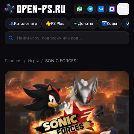
Каталог игр
PS Plus
Донаты
Коды
S
Главная
/
Игры
/
SONIC FORCES