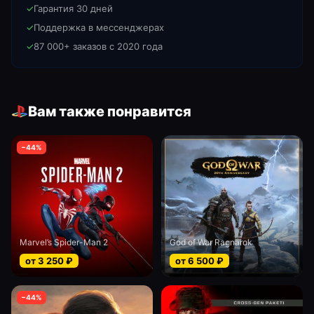
✓
Гарантия 30 дней
✓
Поддержка в мессенджерах
✓
87 000+ заказов с 2020 года
Вам также понравится
−
44
%
Marvel’s Spider-Man 2
God of War Ragnarok
от
3 250
₽
от
6 500
₽
−
44
%