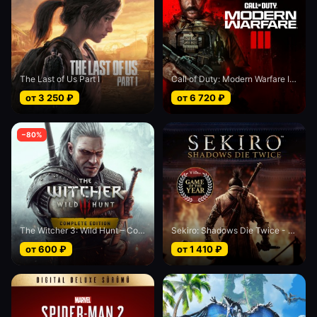
The Last of Us Part I
Call of Duty: Modern Warfare III - Cross-Gen bundle
от
3 250
₽
от
6 720
₽
−
80
%
The Witcher 3: Wild Hunt – Complete Edition
Sekiro: Shadows Die Twice - Game of the Year edition
от
600
₽
от
1 410
₽