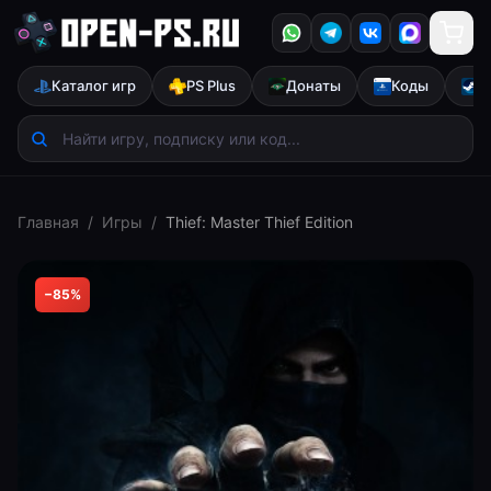
Каталог игр
PS Plus
Донаты
Коды
S
Главная
/
Игры
/
Thief: Master Thief Edition
−
85
%