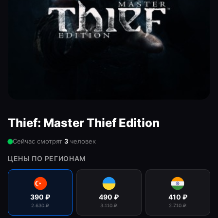
Thief: Master Thief Edition
Сейчас смотрят
3
человек
ЦЕНЫ ПО РЕГИОНАМ
390
₽
490
₽
410
₽
2 630
₽
3 110
₽
2 710
₽