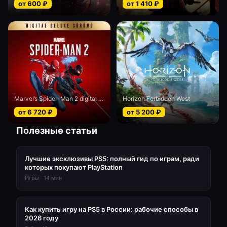
от
600
₽
от
1 410
₽
Marvel’s Spider-Man 2 digital Deluxe edition
Horizon Forbidden West
от
6 720
₽
от
5 200
₽
Полезные статьи
Лучшие эксклюзивы PS5: полный гид по играм, ради
которых покупают PlayStation
Игры
·
14
мин
Как купить игру на PS5 в России: рабочие способы в
2026 году