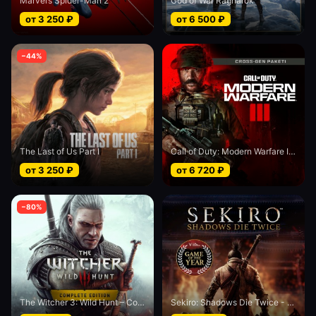
Marvel’s Spider-Man 2
God of War Ragnarok
от
3 250
₽
от
6 500
₽
−
44
%
The Last of Us Part I
Call of Duty: Modern Warfare III - Cross-Gen bundle
от
3 250
₽
от
6 720
₽
−
80
%
The Witcher 3: Wild Hunt – Complete Edition
Sekiro: Shadows Die Twice - Game of the Year edition