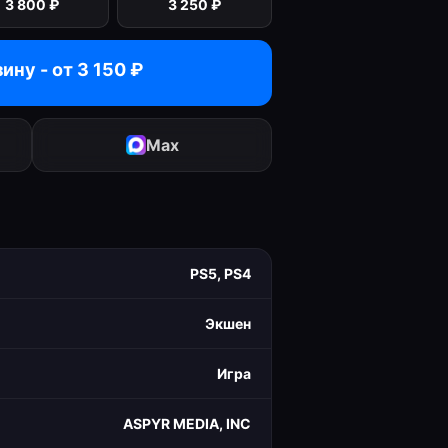
3 800
₽
3 250
₽
зину - от
3 150
₽
Max
PS5, PS4
Экшен
Игра
ASPYR MEDIA, INC