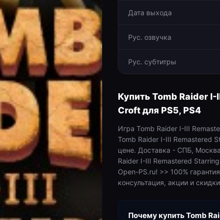
Дата выхода
Рус. озвучка
Рус. субтитры
Купить
Tomb Raider I-I
Croft
для
PS5, PS4
Игра Tomb Raider I-III Remaste
Tomb Raider I-III Remastered S
цене. Доставка - СПБ, Москва
Raider I-III Remastered Starrin
Open-PS.ru! >> 100% гаранти
консультация, акции и скидки
Почему купить
Tomb Raid