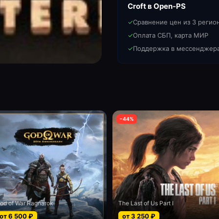
Croft
в Open-PS
✓
Сравнение цен из 3 регио
✓
Оплата СБП, карта МИР
✓
Поддержка в мессенджер
−
44
%
od of War Ragnarok
The Last of Us Part I
от
6 500
₽
от
3 250
₽