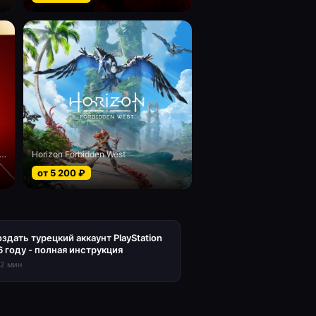
el’s Spider-Man 2 digital Deluxe edition
Horizon Forbidden West
от
5 200
₽
оздать турецкий аккаунт PlayStation
6 году - полная инструкция
12
мин