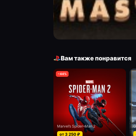
Вам также понравится
−
44
%
Marvel’s Spider-Man 2
G
от
3 250
₽