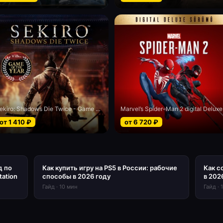
Sekiro: Shadows Die Twice - Game of the Year edition
Marv
от
1 410
₽
от
6 720
₽
д по
Как купить игру на PS5 в России: рабочие
Как с
tation
способы в 2026 году
в 202
Гайд
·
10
мин
Гайд
·