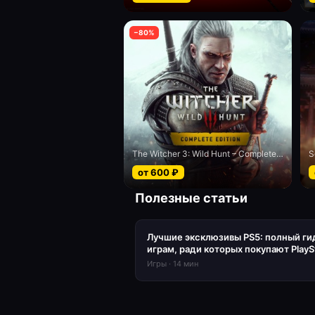
−
80
%
The Witcher 3: Wild Hunt – Complete Edition
от
600
₽
Полезные статьи
Лучшие эксклюзивы PS5: полный ги
играм, ради которых покупают PlayS
Игры
·
14
мин