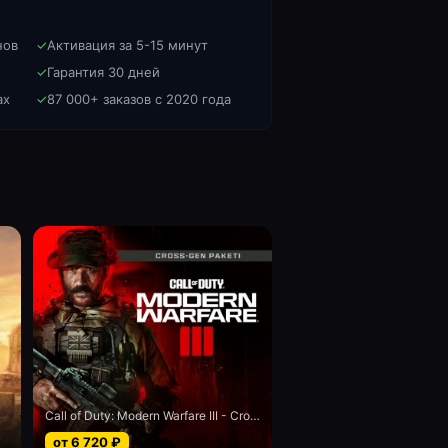
нов
✓
Активация за 5-15 минут
✓
Гарантия 30 дней
ах
✓
87 000+ заказов с 2020 года
Call of Duty: Modern Warfare III - Cross-Gen bundle
от
6 720
₽