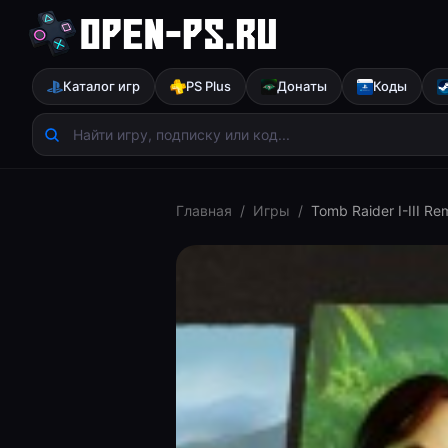
Каталог игр
PS Plus
Донаты
Коды
Главная
/
Игры
/
Tomb Raider I-III Re