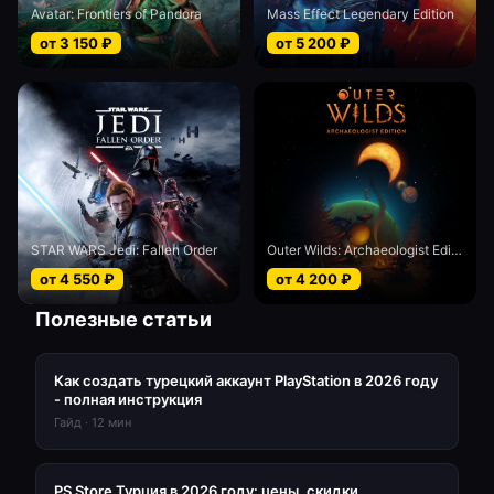
Avatar: Frontiers of Pandora
Mass Effect Legendary Edition
от
3 150
₽
от
5 200
₽
STAR WARS Jedi: Fallen Order
Outer Wilds: Archaeologist Edition
от
4 550
₽
от
4 200
₽
Полезные статьи
Как создать турецкий аккаунт PlayStation в 2026 году
- полная инструкция
Гайд
·
12
мин
PS Store Турция в 2026 году: цены, скидки,