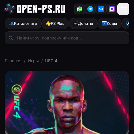
Каталог игр
PS Plus
Донаты
Коды
S
Главная
/
Игры
/
UFC 4