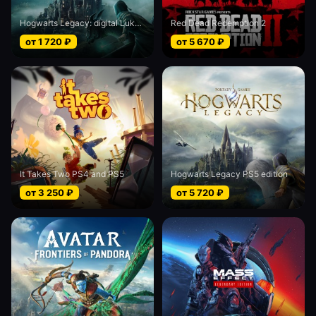
Hogwarts Legacy: digital Luks edition
Red Dead Redemption 2
от
1 720
₽
от
5 670
₽
It Takes Two PS4 and PS5
Hogwarts Legacy PS5 edition
от
3 250
₽
от
5 720
₽