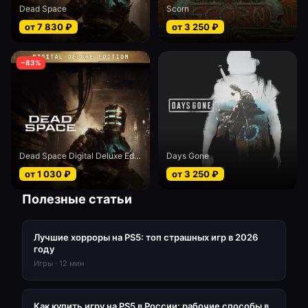
Dead Space
Scorn
от
7 830
₽
от
3 250
₽
−
83
%
Dead Space Digital Deluxe Edition
Days Gone
от
1 030
₽
от
3 250
₽
Полезные статьи
Лучшие хорроры на PS5: топ страшных игр в 2026
году
Игры
·
12
мин
Как купить игру на PS5 в России: рабочие способы в