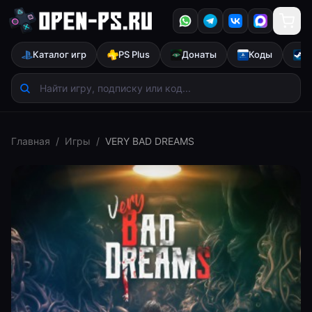
Каталог игр
PS Plus
Донаты
Коды
S
Главная
/
Игры
/
VERY BAD DREAMS