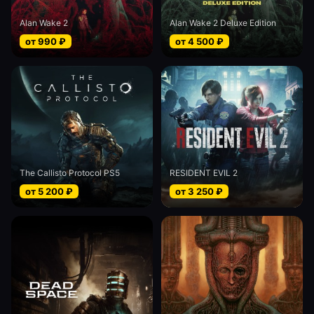
Alan Wake 2
Alan Wake 2 Deluxe Edition
от
990
₽
от
4 500
₽
The Callisto Protocol PS5
RESIDENT EVIL 2
от
5 200
₽
от
3 250
₽