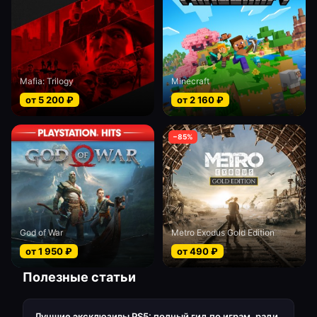
Mafia: Trilogy
Minecraft
от
5 200
₽
от
2 160
₽
−
85
%
God of War
Metro Exodus Gold Edition
от
1 950
₽
от
490
₽
Полезные статьи
Лучшие эксклюзивы PS5: полный гид по играм, ради