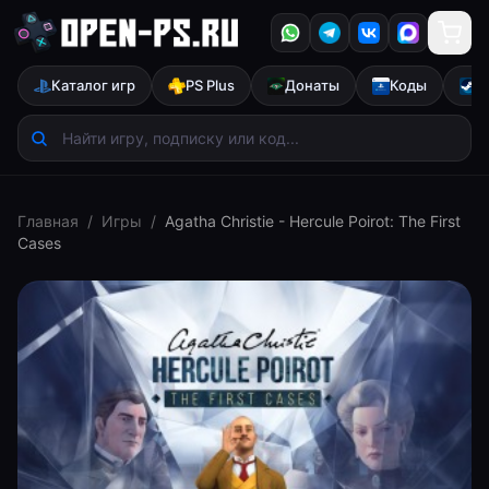
Каталог игр
PS Plus
Донаты
Коды
S
Главная
/
Игры
/
Agatha Christie - Hercule Poirot: The First
Cases