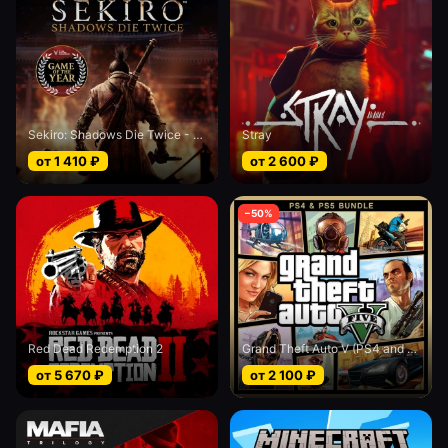
Sekiro: Shadows Die Twice - Game of the Year edition
Stray
от
1 410
₽
от
2 600
₽
−
50
%
Red Dead Redemption 2
Grand Theft Auto V (PS4 and PS5)
от
5 670
₽
от
2 100
₽