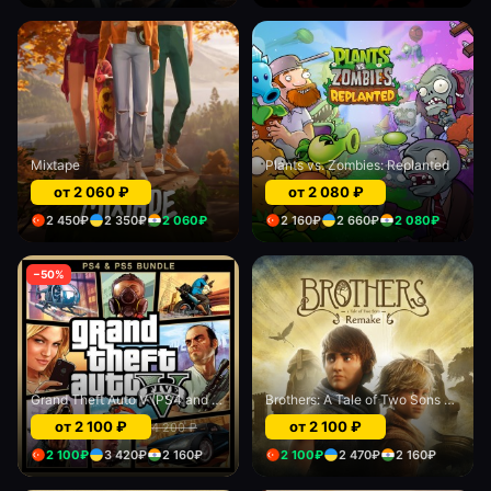
Mixtape
Plants vs. Zombies: Replanted
от
2 060
₽
от
2 080
₽
2 450
₽
2 350
₽
2 060
₽
2 160
₽
2 660
₽
2 080
₽
−
50
%
Grand Theft Auto V (PS4 and PS5)
Brothers: A Tale of Two Sons Remake
от
2 100
₽
от
2 100
₽
4 200
₽
2 100
₽
3 420
₽
2 160
₽
2 100
₽
2 470
₽
2 160
₽