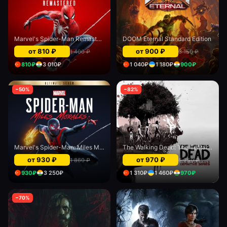
Marvel's Spider-Man Remastered
DOOM Eternal Standard Edition
от
810
₽
от
900
₽
1 400
₽
3 150
₽
810
₽
3 010
₽
1 040
₽
1 180
₽
900
₽
−
50
%
−
82
%
Marvel's Spider-Man: Miles Morales Ultimate Edition
The Walking Dead: The Telltale Definitive Series
от
930
₽
от
970
₽
1 860
₽
5 250
₽
930
₽
3 250
₽
1 310
₽
1 460
₽
970
₽
−
70
%