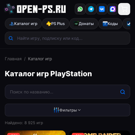
Каталог игр
PS Plus
Донаты
Коды
S
Главная
/
Каталог игр
Каталог игр PlayStation
Фильтры
Найдено:
8 925
игр
Все
PS5
PS4
Скидки