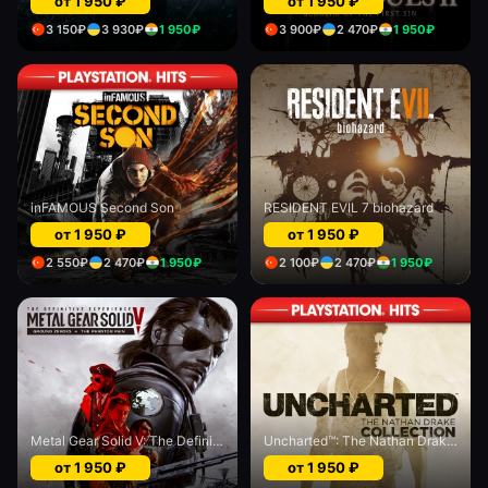
от
1 950
₽
от
1 950
₽
3 150
₽
3 930
₽
1 950
₽
3 900
₽
2 470
₽
1 950
₽
inFAMOUS Second Son
RESIDENT EVIL 7 biohazard
от
1 950
₽
от
1 950
₽
2 550
₽
2 470
₽
1 950
₽
2 100
₽
2 470
₽
1 950
₽
Metal Gear Solid V: The Definitive Experience
Uncharted™: The Nathan Drake Collection
от
1 950
₽
от
1 950
₽