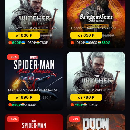
The Witcher 3: Wild Hunt – Complete Edition
Kingdom Come: Deliverance - Royal Edition
от
600
₽
от
650
₽
3 000
₽
5 250
₽
600
₽
1 080
₽
780
₽
1 050
₽
960
₽
650
₽
−
50
%
Marvel's Spider-Man: Miles Morales PS4 & PS5
The Witcher 3: Wild Hunt
от
690
₽
от
760
₽
1 380
₽
690
₽
2 600
₽
760
₽
1 950
₽
−
42
%
−
71
%