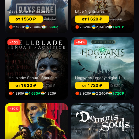
Days Gone Remastered
Little Nightmares III
от
1 560
₽
от
1 620
₽
5 800
₽
5 250
₽
2 580
₽
2 340
₽
1 560
₽
2 620
₽
2 340
₽
1 620
₽
−
40
%
−
84
%
Hellblade: Senua’s Sacrifice
Hogwarts Legacy: digital Luks edition
от
1 630
₽
от
1 720
₽
2 700
₽
10 530
₽
1 890
₽
1 630
₽
1 820
₽
2 920
₽
2 240
₽
1 720
₽
−
50
%