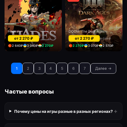
Hades
DOOM: The Dark Ages
от
2 270
₽
от
2 270
₽
6 210
₽
2 640
₽
3 040
₽
2 270
₽
2 270
₽
3 070
₽
2 570
₽
1
2
3
4
5
6
7
Далее →
Частые вопросы
+
Почему цены на игры разные в разных регионах?