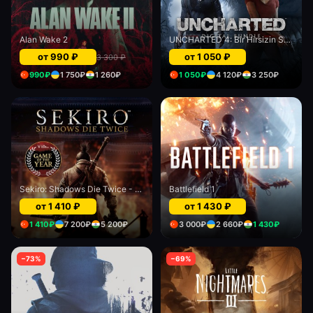
Alan Wake 2
UNCHARTED 4: Bir Hirsizin Sonu and Uncharted: Kayip Miras digital bundle
от
990
₽
от
1 050
₽
3 300
₽
990
₽
1 750
₽
1 260
₽
1 050
₽
4 120
₽
3 250
₽
Sekiro: Shadows Die Twice - Game of the Year edition
Battlefield 1
от
1 410
₽
от
1 430
₽
1 410
₽
7 200
₽
5 200
₽
3 000
₽
2 660
₽
1 430
₽
−
73
%
−
69
%