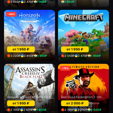
2 550
₽
2 470
₽
1 950
₽
1 950
₽
−
66
%
Horizon Zero Dawn Remastered
Minecraft
от
1 950
₽
от
1 950
₽
5 800
₽
3 220
₽
2 850
₽
1 950
₽
2 550
₽
2 470
₽
1 950
₽
−
79
%
Assassin's Creed IV Black Flag
Red Dead Redemption 2: Ultimate Edition
от
1 950
₽
от
2 000
₽
9 450
₽
2 100
₽
2 470
₽
1 950
₽
2 100
₽
3 200
₽
2 000
₽