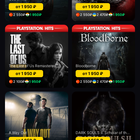
от
1 950
₽
от
1 950
₽
2 550
₽
1 950
₽
2 550
₽
2 470
₽
1 950
₽
The Last of Us Remastered
Bloodborne
от
1 950
₽
от
1 950
₽
2 100
₽
1 950
₽
2 550
₽
2 470
₽
1 950
₽
A Way Out
DARK SOULS II: Scholar of the First Sin