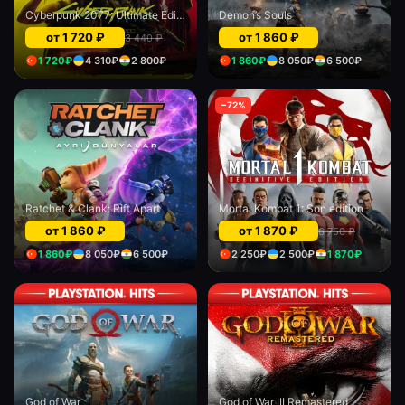
Cyberpunk 2077: Ultimate Edition (PS5)
Demon’s Souls
от
1 720
₽
от
1 860
₽
3 440
₽
1 720
₽
4 310
₽
2 800
₽
1 860
₽
8 050
₽
6 500
₽
−
72
%
Ratchet & Clank: Rift Apart
Mortal Kombat 1: Son edition
от
1 860
₽
от
1 870
₽
6 750
₽
1 860
₽
8 050
₽
6 500
₽
2 250
₽
2 500
₽
1 870
₽
God of War
God of War III Remastered