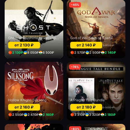
−
45
%
Ghost of Tsushima режиссерская версия (PS Plus)
God of War Sons of Sparta
от
2 130
₽
от
2 140
₽
3 900
₽
2 130
₽
8 050
₽
6 500
₽
2 570
₽
2 500
₽
2 140
₽
−
74
%
Hollow Knight: Silksong
A Plague Tale Bundle
от
2 160
₽
от
2 180
₽
8 500
₽
2 550
₽
2 470
₽
2 160
₽
3 310
₽
3 320
₽
2 180
₽
−
63
%