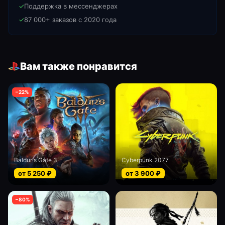
✓
Поддержка в мессенджерах
✓
87 000+ заказов с 2020 года
Вам также понравится
−
22
%
Baldur's Gate 3
Cyberpunk 2077
от
5 250
₽
от
3 900
₽
−
80
%