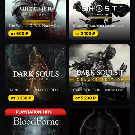
The Witcher 3: Wild Hunt – Complete Edition
Ghost of Tsushima режиссерская версия
от
600
₽
от
2 100
₽
DARK SOULS: REMASTERED
DARK SOULS III - Deluxe Edition
от
3 250
₽
от
5 200
₽