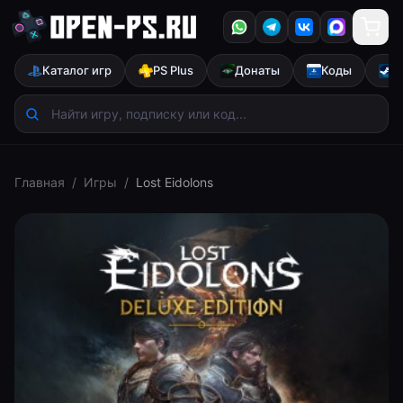
Каталог игр
PS Plus
Донаты
Коды
S
Главная
/
Игры
/
Lost Eidolons