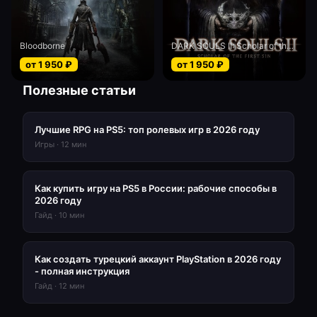
Bloodborne
DARK SOULS II: Scholar of the First Sin
от
1 950
₽
от
1 950
₽
Полезные статьи
Лучшие RPG на PS5: топ ролевых игр в 2026 году
Игры
·
12
мин
Как купить игру на PS5 в России: рабочие способы в
2026 году
Гайд
·
10
мин
Как создать турецкий аккаунт PlayStation в 2026 году
- полная инструкция
Гайд
·
12
мин