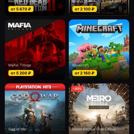
Red Dead Redemption 2
Grand Theft Auto V (PS4 and PS5)
от
5 670
₽
от
2 100
₽
Mafia: Trilogy
Minecraft
от
5 200
₽
от
2 160
₽
−
85
%
God of War
Metro Exodus Gold Edition