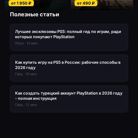
от
1 950
₽
от
490
₽
Полезные статьи
Лучшие эксклюзивы PS5: полный гид по играм, ради
которых покупают PlayStation
Игры
·
14
мин
Как купить игру на PS5 в России: рабочие способы в
2026 году
Гайд
·
10
мин
Как создать турецкий аккаунт PlayStation в 2026 году
- полная инструкция
Гайд
·
12
мин