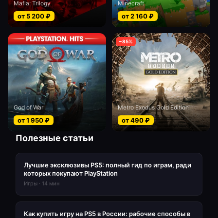
Mafia: Trilogy
Minecraft
от
5 200
₽
от
2 160
₽
−
85
%
God of War
Metro Exodus Gold Edition
от
1 950
₽
от
490
₽
Полезные статьи
Лучшие эксклюзивы PS5: полный гид по играм, ради
которых покупают PlayStation
Игры
·
14
мин
Как купить игру на PS5 в России: рабочие способы в