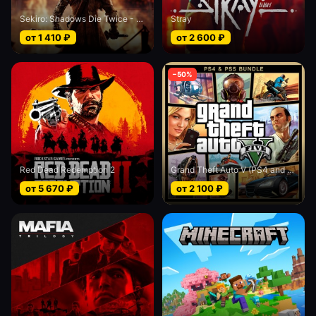
Sekiro: Shadows Die Twice - Game of the Year edition
Stray
от
1 410
₽
от
2 600
₽
−
50
%
Red Dead Redemption 2
Grand Theft Auto V (PS4 and PS5)
от
5 670
₽
от
2 100
₽