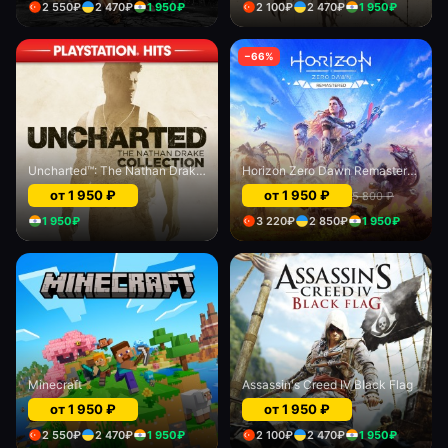
2 550
₽
2 470
₽
1 950
₽
2 100
₽
2 470
₽
1 950
₽
−
66
%
Uncharted™: The Nathan Drake Collection
Horizon Zero Dawn Remastered
от
1 950
₽
от
1 950
₽
5 800
₽
1 950
₽
3 220
₽
2 850
₽
1 950
₽
Minecraft
Assassin's Creed IV Black Flag
от
1 950
₽
от
1 950
₽
2 550
₽
2 470
₽
1 950
₽
2 100
₽
2 470
₽
1 950
₽