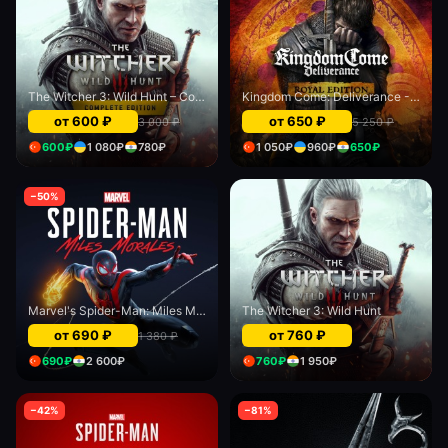
The Witcher 3: Wild Hunt – Complete Edition
Kingdom Come: Deliverance - Royal Edition
от
600
₽
от
650
₽
3 000
₽
5 250
₽
600
₽
1 080
₽
780
₽
1 050
₽
960
₽
650
₽
−
50
%
Marvel's Spider-Man: Miles Morales PS4 & PS5
The Witcher 3: Wild Hunt
от
690
₽
от
760
₽
1 380
₽
690
₽
2 600
₽
760
₽
1 950
₽
−
42
%
−
81
%