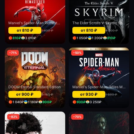
Marvel's Spider-Man Remastered
The Elder Scrolls V: Skyrim Special Edition - PS5 & PS4
от
810
₽
от
810
₽
1 400
₽
4 200
₽
810
₽
3 010
₽
1 050
₽
1 200
₽
810
₽
−
71
%
−
50
%
DOOM Eternal Standard Edition
Marvel's Spider-Man: Miles Morales Ultimate Edition
от
900
₽
от
930
₽
3 150
₽
1 860
₽
1 040
₽
1 180
₽
900
₽
930
₽
3 250
₽
−
82
%
−
70
%