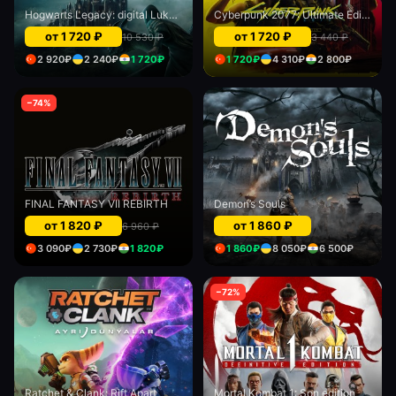
Hogwarts Legacy: digital Luks edition
Cyberpunk 2077: Ultimate Edition (PS5)
от
1 720
₽
от
1 720
₽
10 530
₽
3 440
₽
2 920
₽
2 240
₽
1 720
₽
1 720
₽
4 310
₽
2 800
₽
−
74
%
FINAL FANTASY VII REBIRTH
Demon’s Souls
от
1 820
₽
от
1 860
₽
6 960
₽
3 090
₽
2 730
₽
1 820
₽
1 860
₽
8 050
₽
6 500
₽
−
72
%
Ratchet & Clank: Rift Apart
Mortal Kombat 1: Son edition