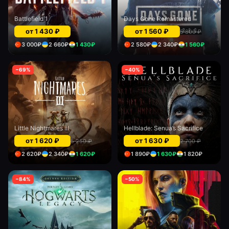
Battlefield 1
Days Gone Remastered
от
1 430
₽
от
1 560
₽
5 800
₽
3 000
₽
2 660
₽
1 430
₽
2 580
₽
2 340
₽
1 560
₽
−
69
%
−
40
%
Little Nightmares III
Hellblade: Senua’s Sacrifice
от
1 620
₽
от
1 630
₽
5 250
₽
2 700
₽
2 620
₽
2 340
₽
1 620
₽
1 890
₽
1 630
₽
1 820
₽
−
84
%
−
50
%