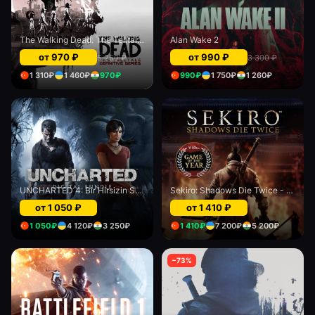
The Walking Dead: The Telltale Definitive Series
Alan Wake 2
от
970
₽
от
990
₽
5 250
₽
3 300
₽
1 310
₽
1 460
₽
970
₽
990
₽
1 750
₽
1 260
₽
UNCHARTED 4: Bir Hirsizin Sonu and Uncharted: Kayip Miras digital bundle
Sekiro: Shadows Die Twice - Game of the Year edition
от
1 050
₽
от
1 410
₽
1 050
₽
4 120
₽
3 250
₽
1 410
₽
7 200
₽
5 200
₽
−
73
%