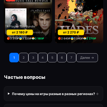
A Plague Tale Bundle
Hades
от
2 180
₽
от
2 270
₽
8 500
₽
3 310
₽
3 320
₽
2 180
₽
2 640
₽
3 040
₽
2 270
₽
1
2
3
4
5
6
7
Далее →
Частые вопросы
+
Почему цены на игры разные в разных регионах?