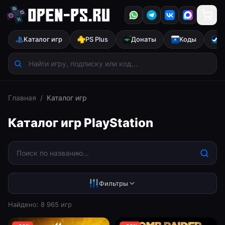
Каталог игр
PS Plus
Донаты
Коды
S
Главная
/
Каталог игр
Каталог игр PlayStation
Фильтры
Найдено:
8 965
игр
Все
PS5
PS4
Скидки