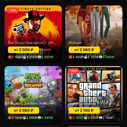
−
79
%
Red Dead Redemption 2: Ultimate Edition
Mixtape
от
2 000
₽
от
2 060
₽
9 450
₽
2 100
₽
3 200
₽
2 000
₽
2 450
₽
2 350
₽
2 060
₽
−
50
%
Plants vs. Zombies: Replanted
Grand Theft Auto V (PS4 and PS5)
от
2 080
₽
от
2 100
₽
4 200
₽
2 160
₽
2 660
₽
2 080
₽
2 100
₽
3 420
₽
2 160
₽