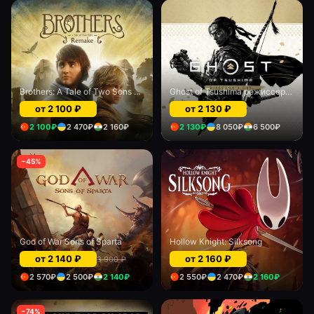
Brothers: A Tale of Two Sons Remake
Ghost of Tsushima режиссерская версия (PS Plus)
от
2 100
₽
от
2 130
₽
2 100
₽
2 470
₽
2 160
₽
2 130
₽
8 050
₽
6 500
₽
−
45
%
God of War Sons of Sparta
Hollow Knight: Silksong
от
2 140
₽
от
2 160
₽
3 900
₽
2 570
₽
2 500
₽
2 140
₽
2 550
₽
2 470
₽
2 160
₽
−
74
%