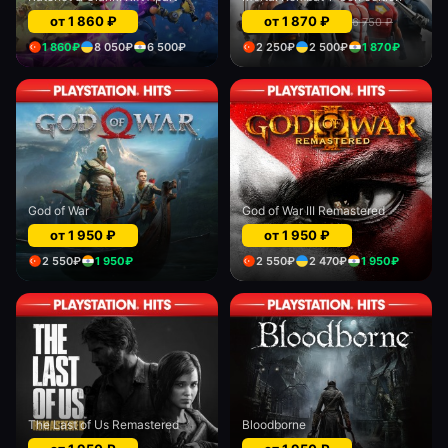
от
1 860
₽
от
1 870
₽
6 750
₽
1 860
₽
8 050
₽
6 500
₽
2 250
₽
2 500
₽
1 870
₽
God of War
God of War III Remastered
от
1 950
₽
от
1 950
₽
2 550
₽
1 950
₽
2 550
₽
2 470
₽
1 950
₽
The Last of Us Remastered
Bloodborne