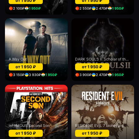
от
1 950
₽
от
1 950
₽
2 100
₽
1 950
₽
2 550
₽
2 470
₽
1 950
₽
A Way Out
DARK SOULS II: Scholar of the First Sin
от
1 950
₽
от
1 950
₽
3 150
₽
3 930
₽
1 950
₽
3 900
₽
2 470
₽
1 950
₽
inFAMOUS Second Son
RESIDENT EVIL 7 biohazard
от
1 950
₽
от
1 950
₽