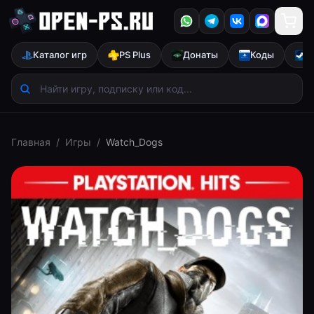
Каталог игр
PS Plus
Донаты
Коды
S
Главная
/
Игры
/
Watch_Dogs