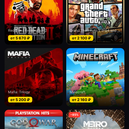
Red Dead Redemption 2
Grand Theft Auto V (PS4 and PS5)
от
5 670
₽
от
2 100
₽
Mafia: Trilogy
Minecraft
от
5 200
₽
от
2 160
₽
−
85
%