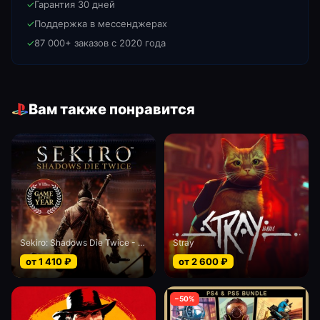
✓
Гарантия 30 дней
✓
Поддержка в мессенджерах
✓
87 000+ заказов с 2020 года
Вам также понравится
Sekiro: Shadows Die Twice - Game of the Year edition
Stray
от
1 410
₽
от
2 600
₽
−
50
%