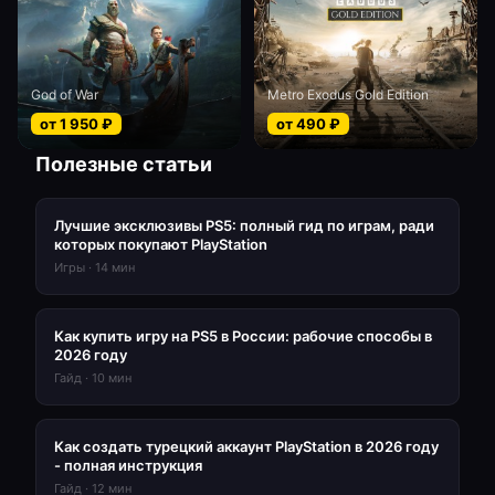
God of War
Metro Exodus Gold Edition
от
1 950
₽
от
490
₽
Полезные статьи
Лучшие эксклюзивы PS5: полный гид по играм, ради
которых покупают PlayStation
Игры
·
14
мин
Как купить игру на PS5 в России: рабочие способы в
2026 году
Гайд
·
10
мин
Как создать турецкий аккаунт PlayStation в 2026 году
- полная инструкция
Гайд
·
12
мин