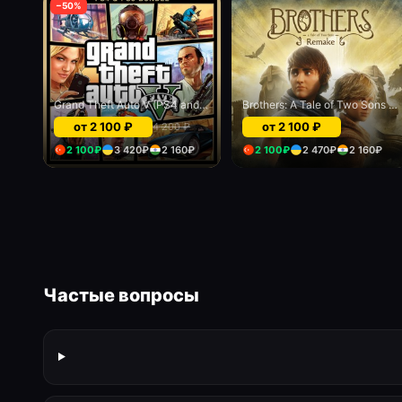
−
50
%
Grand Theft Auto V (PS4 and PS5)
Brothers: A Tale of Two Sons Remake
от
2 100
₽
от
2 100
₽
4 200
₽
2 100
₽
3 420
₽
2 160
₽
2 100
₽
2 470
₽
2 160
₽
Частые вопросы