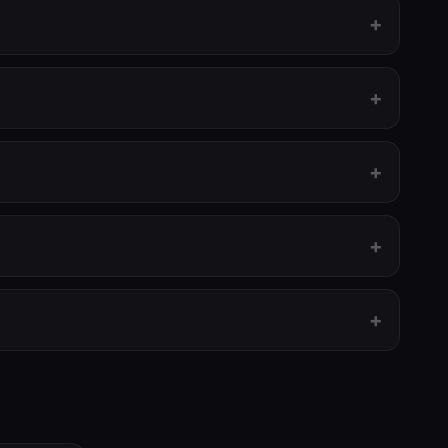
+
+
+
+
+