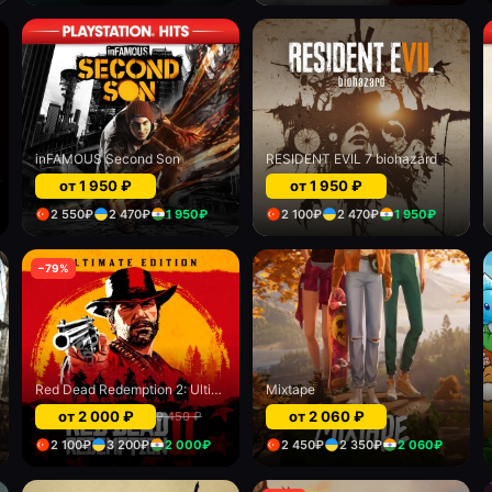
inFAMOUS Second Son
RESIDENT EVIL 7 biohazard
от
1 950
₽
от
1 950
₽
2 550
₽
2 470
₽
1 950
₽
2 100
₽
2 470
₽
1 950
₽
−
79
%
Red Dead Redemption 2: Ultimate Edition
Mixtape
от
2 000
₽
от
2 060
₽
9 450
₽
2 100
₽
3 200
₽
2 000
₽
2 450
₽
2 350
₽
2 060
₽