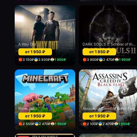
A Way Out
DARK SOULS II: Scholar of the First Sin
от
1 950
₽
от
1 950
₽
3 150
₽
3 930
₽
1 950
₽
3 900
₽
2 470
₽
1 950
₽
Minecraft
Assassin's Creed IV Black Flag
от
1 950
₽
от
1 950
₽
2 550
₽
2 470
₽
1 950
₽
2 100
₽
2 470
₽
1 950
₽