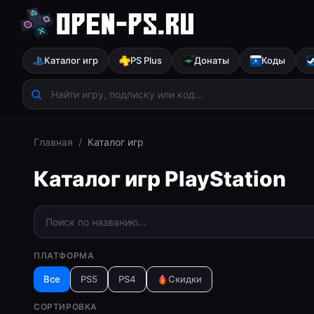
Каталог игр
PS Plus
Донаты
Коды
Главная
/
Каталог игр
Каталог игр PlayStation
ПЛАТФОРМА
Все
PS5
PS4
Скидки
СОРТИРОВКА