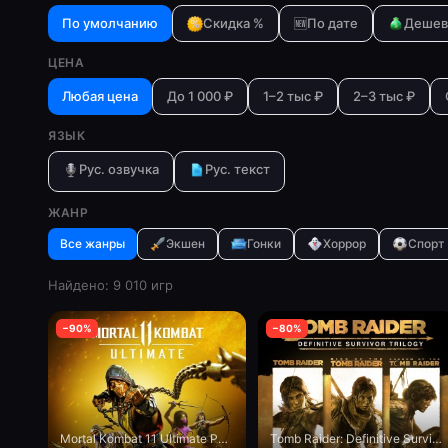
По умолчанию
Скидка %
🆕
По дате
Дешев
ЦЕНА
Любая цена
До 1 000 ₽
1–2 тыс ₽
2–3 тыс ₽
ЯЗЫК
Рус. озвучка
Рус. текст
ЖАНР
Все жанры
Экшен
Гонки
Хоррор
Спорт
Найдено:
9 010
игр
−
90
%
−
80
%
Mortal Kombat 11 Ultimate PS4 & PS5
Tomb Raider: Definitive Survivor Trilogy