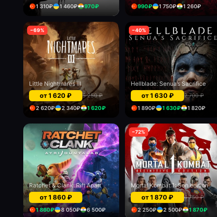
1 310
₽
1 460
₽
970
₽
990
₽
1 750
₽
1 260
₽
−
69
%
−
40
%
Little Nightmares III
Hellblade: Senua’s Sacrifice
от
1 620
₽
от
1 630
₽
5 250
₽
2 700
₽
2 620
₽
2 340
₽
1 620
₽
1 890
₽
1 630
₽
1 820
₽
−
72
%
Ratchet & Clank: Rift Apart
Mortal Kombat 1: Son edition
от
1 860
₽
от
1 870
₽
6 750
₽
1 860
₽
8 050
₽
6 500
₽
2 250
₽
2 500
₽
1 870
₽