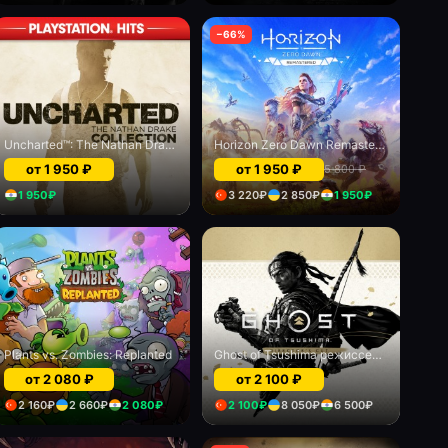
−
66
%
Uncharted™: The Nathan Drake Collection
Horizon Zero Dawn Remastered
от
1 950
₽
от
1 950
₽
5 800
₽
1 950
₽
3 220
₽
2 850
₽
1 950
₽
Plants vs. Zombies: Replanted
Ghost of Tsushima режиссерская версия
от
2 080
₽
от
2 100
₽
2 160
₽
2 660
₽
2 080
₽
2 100
₽
8 050
₽
6 500
₽