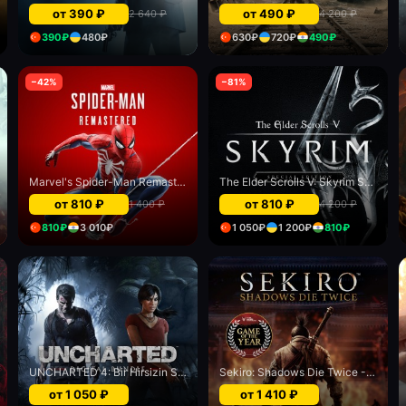
от
390
₽
от
490
₽
2 640
₽
4 200
₽
390
₽
480
₽
630
₽
720
₽
490
₽
−
42
%
−
81
%
Marvel's Spider-Man Remastered
The Elder Scrolls V: Skyrim Special Edition - PS5 & PS4
от
810
₽
от
810
₽
1 400
₽
4 200
₽
810
₽
3 010
₽
1 050
₽
1 200
₽
810
₽
UNCHARTED 4: Bir Hirsizin Sonu and Uncharted: Kayip Miras digital bundle
Sekiro: Shadows Die Twice - Game of the Year edition
от
1 050
₽
от
1 410
₽