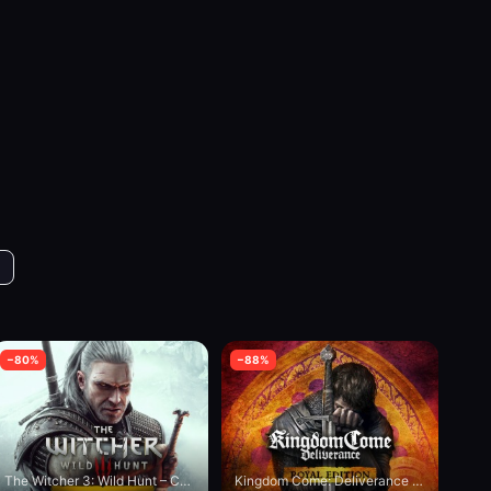
−
80
%
−
88
%
The Witcher 3: Wild Hunt – Complete Edition
Kingdom Come: Deliverance - Royal Edition