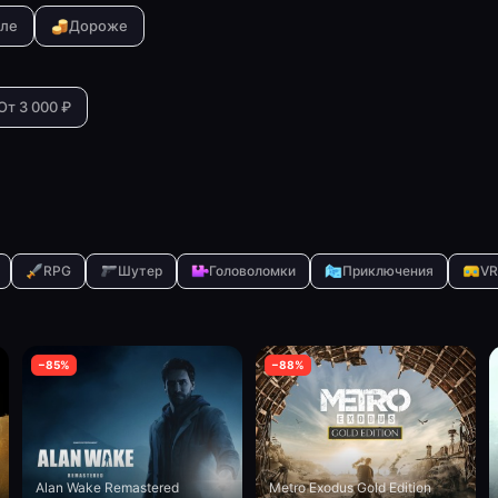
ле
Дороже
От 3 000 ₽
RPG
Шутер
Головоломки
Приключения
VR
−
85
%
−
88
%
Alan Wake Remastered
Metro Exodus Gold Edition