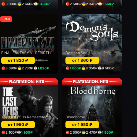
3 000
₽
2 660
₽
1 430
₽
2 580
₽
2 340
₽
1 560
₽
−
74
%
FINAL FANTASY VII REBIRTH
Demon’s Souls
от
1 820
₽
от
1 860
₽
6 960
₽
3 090
₽
2 730
₽
1 820
₽
1 860
₽
8 050
₽
6 500
₽
The Last of Us Remastered
Bloodborne
от
1 950
₽
от
1 950
₽
2 100
₽
1 950
₽
2 550
₽
2 470
₽
1 950
₽