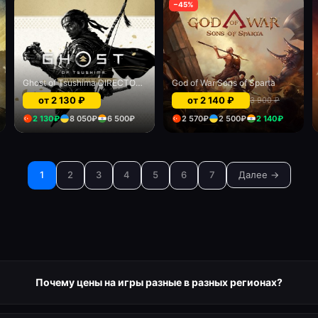
−
45
%
Ghost of Tsushima DIRECTOR’S CUT (PlayStation Plus)
God of War Sons of Sparta
от
2 130
₽
от
2 140
₽
3 900
₽
2 130
₽
8 050
₽
6 500
₽
2 570
₽
2 500
₽
2 140
₽
1
2
3
4
5
6
7
Далее →
Почему цены на игры разные в разных регионах?