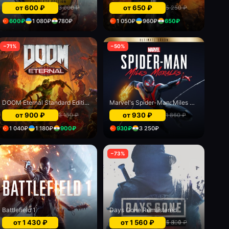
от
600
₽
от
650
₽
3 000
₽
5 250
₽
600
₽
1 080
₽
780
₽
1 050
₽
960
₽
650
₽
−
71
%
−
50
%
DOOM Eternal Standard Edition
Marvel's Spider-Man: Miles Morales Ultimate Edition
от
900
₽
от
930
₽
3 150
₽
1 860
₽
1 040
₽
1 180
₽
900
₽
930
₽
3 250
₽
−
73
%
Battlefield 1
Days Gone Remastered
от
1 430
₽
от
1 560
₽
5 800
₽