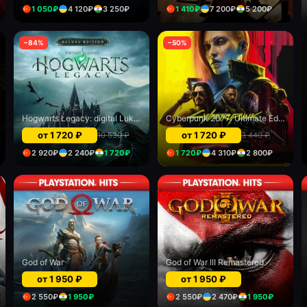
1 050
₽
4 120
₽
3 250
₽
1 410
₽
7 200
₽
5 200
₽
−
84
%
−
50
%
Hogwarts Legacy: digital Luks edition
Cyberpunk 2077: Ultimate Edition (PS5)
от
1 720
₽
от
1 720
₽
10 530
₽
3 440
₽
2 920
₽
2 240
₽
1 720
₽
1 720
₽
4 310
₽
2 800
₽
God of War
God of War III Remastered
от
1 950
₽
от
1 950
₽
2 550
₽
1 950
₽
2 550
₽
2 470
₽
1 950
₽