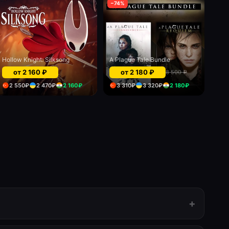
−
74
%
Hollow Knight: Silksong
A Plague Tale Bundle
от
2 160
₽
от
2 180
₽
8 500
₽
2 550
₽
2 470
₽
2 160
₽
3 310
₽
3 320
₽
2 180
₽
+