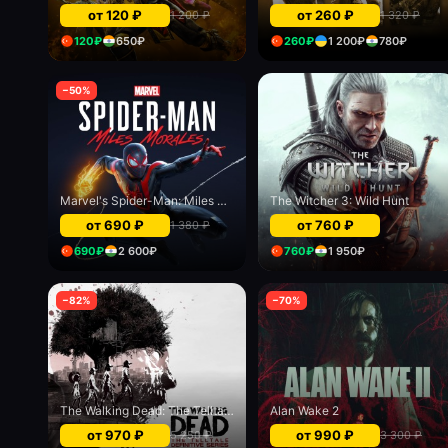
от
120
₽
от
260
₽
1 200
₽
1 320
₽
120
₽
650
₽
260
₽
1 200
₽
780
₽
−
50
%
Marvel's Spider-Man: Miles Morales PS4 & PS5
The Witcher 3: Wild Hunt
от
690
₽
от
760
₽
1 380
₽
690
₽
2 600
₽
760
₽
1 950
₽
−
82
%
−
70
%
The Walking Dead: The Telltale Definitive Series
Alan Wake 2
от
970
₽
от
990
₽
5 250
₽
3 300
₽